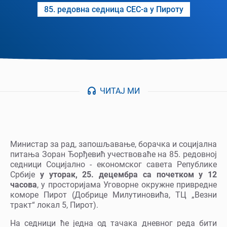
85. редовна седница СЕС-а у Пироту
ЧИТАЈ МИ
Министар за рад, запошљавање, борачка и социјална
питања Зоран Ђорђевић учествоваће на 85. редовној
седници Социјално - економског савета Републике
Србије
у уторак, 25. децембра са почетком у 12
часова
, у просторијама Уговорне окружне привредне
коморе Пирот (Добрице Милутиновића, ТЦ „Везни
тракт“ локал 5, Пирот).
На седници ће једна од тачака дневног реда бити