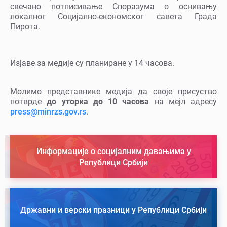
свечано потписивање Споразума о оснивању
локалног Социјално-економског савета Града
Пирота.
Изјаве за медије су планиране у 14 часова.
Молимо представнике медија да своје присуство
потврде
до уторка до 10 часова
на мејл адресу
press@minrzs.gov.rs
.
Информације о социјалним давањима у
Републици Србији
Државни и верски празници у Републици Србији