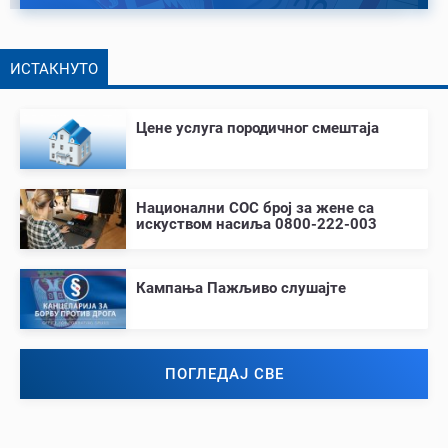
ИСТАКНУТО
Цене услуга породичног смештаја
Национални СОС број за жене са
искуством насиља 0800-222-003
Кампања Пажљиво слушајте
ПОГЛЕДАЈ СВЕ