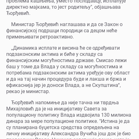
проблема кашњења, уместо послодавцу, исплаћује
директно мајкама, то јест родитељу", објашњава
Ђорђевић.
Министар Ђорђевић наглашава и да се Закон о
финансијској подршци породици са децом неће
примењивати ретроактивно.
„Динамика исплате и висина ће се одређивати
подзаконским актима и биће у складу са
финансијским могућностима државе. Смисао лежи
баш у томе да Влада у складу са могућностима и
потребама подзаконским актима уређује ову област
и да на тај начин процедура буде и лакша и бржа и
ефикаснија јер је доноси Влада, а не Скупштина“,
рекао је министар.
Ђорђевић напомиње да није тачна ни тврдња
Михајловић да је на иницијативу Савета за
популациону политику Влада издвојила 130 милиона
динара за мере популационе политике. "Истина је да
су планирана буџетска средства опредељена на
личну иницијативу Александра Вучића још док је био