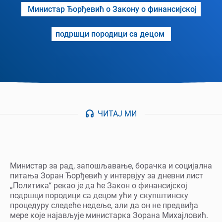
Министар Ђорђевић о Закону о финансијској
подршци породици са децом
ЧИТАЈ МИ
Министар за рад, запошљавање, борачка и социјална
питања Зоран Ђорђевић у интервјуу за дневни лист
„Политика“ рекао је да ће Закон о финансијској
подршци породици са децом ући у скупштинску
процедуру следеће недеље, али да он не предвиђа
мере које најављује министарка Зорана Михајловић.