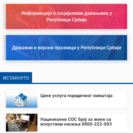
Информације о социјалним давањима у
Републици Србији
Државни и верски празници у Републици Србији
ИСТАКНУТО
Цене услуга породичног смештаја
Национални СОС број за жене са
искуством насиља 0800-222-003