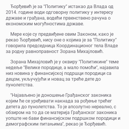
Ђорђевић је за "Политику" истакао да Влада од
2014. године води одговорну политику у интересу
државе и грађана, водећи првенствено рачуна о
економским могућностима државе.
Мере које су предвиђене овим Законом, како је
рекао Ђорђевић, нису оне о којима је за "Политику"
говорила председница Координационог тела Владе
за родну равноправност Зорана Михајловић.
Зорана Михајловић је у оквиру "Политикине" теме
недеље "Велике породице, а мало помоћи", најавила
низ новина у финансијској подршци породици са
децом, укључујући и новац за треће дете до
пунолетства.
"Најављено је доношење Грађанског законика
којим ће се уређивати накнада за рођење трећег
детета до пунолетства. То је апсолутно нереално, с
обзиром на то да се материја Грађанског законика
уопште не бави финансијском подршком породици и
демографским питањима", рекао је Ђорђевић.