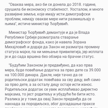
"Оваква мера, ако би се донела до 2018. године,
срушила би економску стабилност. Уосталом, и многе
развијене земље, које имају исти демографски
проблем, немају овакве мере нити размишљају о
њима", истиче министар Ђорђевић.
Министар Ђорђевић демантује и да је Влада
Републике Србије разматрала стварање
демографског фонда, како је навела Зорана
Михајловић и додаје да Закон не разматра промену
статуса мајке, па ни мењање привилегија, јер исплата
је и до сада вршена без обзира на брачни статус.
"Будућим Законом је предвиђено, да као прва
мера, буде повећање додатка за прво дете са 39.000
на 100.000 динара. Дакле, није тачно да се
родитељски додатак повећава за сву децу, већ само
за прво дете, а за осталу децу остаје исти износ.
Родитељски додатак се увек исплаћивао директно
мајкама, то јест родитељу и убудуће ће бити исто.
Разлика је у томе да овај Закон предвиђа да се
накнада за породиљско, због досадашње праксе