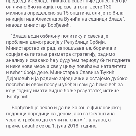
председник Владе. Никакав савет није донео, него је
он лично био иницијатор свега тога. Јесте 130
милиона опредељено за 15 општина, али је то била
иницијатива Александра Вучића на седници Владе",
наводи министар Ђорђевић.
"Влада води озбиљну политику и свесна је
проблема демографије у Републици Србији.
Министарство за рад, запошљавање, борачка и
социјална питања разматра стратегију, радимо
анализу и свакако ће у будућем периоду бити поднете
и неке нове мере, а све у циљу повећања наталитета
и већег броја деце. Министарка Славица Ђукић
Дејановић и ја радимо заједнички и остајемо дубоко
посвећени овом послу и убеђен сам да ћемо већ за
коју годину имати видно боље резултате", истиче
Ђорђевић.
Ђорђевић је рекао и да би Закон о финансијској
подршци породици са децом, ако га Скупштина
усвоји, требало да ступи на снагу 1. јануара, а
примењиваће се од 1. јула 2018. године.