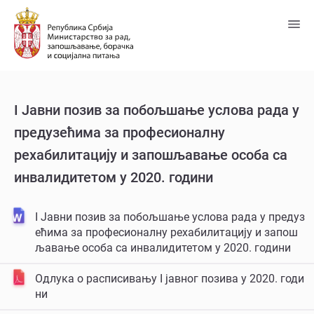
Пређи
на
главни
садржај
I Јавни позив за побољшање услова рада у
предузећима за професионалну
рехабилитацију и запошљавање особа са
инвалидитетом у 2020. години
I Јавни позив за побољшање услова рада у предуз
ећима за професионалну рехабилитацију и запош
љавање особа са инвалидитетом у 2020. години
Одлука о расписивању I јавног позива у 2020. годи
ни