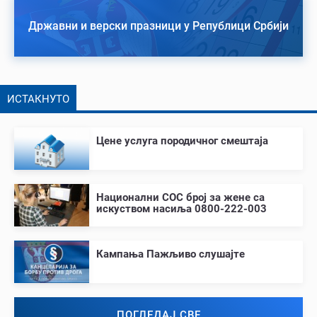
Државни и верски празници у Републици Србији
ИСТАКНУТО
Цене услуга породичног смештаја
Национални СОС број за жене са
искуством насиља 0800-222-003
Кампања Пажљиво слушајте
ПОГЛЕДАЈ СВЕ