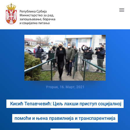
Пређи
на
главни
садржај
Уторак, 16. Март, 2021
Кисић Тепавчевић: Циљ лакши приступ социјалној
помоћи и њена правилнија и транспарентнија