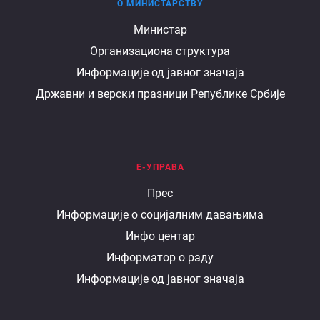
О МИНИСТАРСТВУ
О
Министар
Организациона структура
министарству
Информације од јавног значаја
Државни и верски празници Републике Србије
Е-УПРАВА
Е
Прес
Информације о социјалним давањима
управа
Инфо центар
Информатор о раду
Информације од јавног значаја