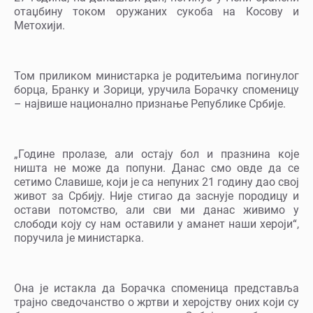
отаџбину током оружаних сукоба на Косову и
Метохији.
Том приликом министарка је родитељима погинулог
борца, Бранку и Зорици, уручила Борачку споменицу
– највише национално признање Републике Србије.
„Године пролазе, али остају бол и празнина које
ништа не може да попуни. Данас смо овде да се
сетимо Славише, који је са непуних 21 годину дао свој
живот за Србију. Није стигао да заснује породицу и
остави потомство, али сви ми данас живимо у
слободи коју су нам оставили у аманет наши хероји“,
поручила је министарка.
Она је истакла да Борачка споменица представља
трајно сведочанство о жртви и херојству оних који су