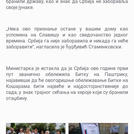
бранили државу, као и знак да Србија не заборавља
своје јунаке.
„Нека ово признање остане у вашем дому као
успомена на Славишу и као сведочанство једног
времена. Србија га није заборавила и никада га неће
заборавити“, нагласила је Ђурђевић Стаменковски.
Министарка је истакла да је Србија ове године први
пут званично обележила Битку на Паштрику,
најавивши да ће овогодишње обележавање Битке на
Кошарама бити највеће и најдостојанственије до
сада, у знак трајног сећања на хероје који су бранили
отаџбину.