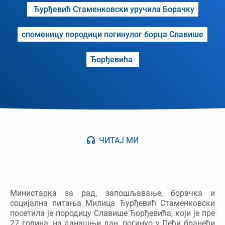
Ђурђевић Стаменковски уручила Борачку
споменицу породици погинулог борца Славише
Ђорђевића
ЧИТАЈ МИ
Министарка за рад, запошљавање, борачка и
социјална питања Милица Ђурђевић Стаменковски
посетила је породицу Славише Ђорђевића, који је пре
27 година, на данашњи дан, погинуо у Пећи бранећи