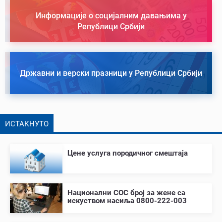
Информације о социјалним давањима у
Републици Србији
Државни и верски празници у Републици Србији
ИСТАКНУТО
Цене услуга породичног смештаја
Национални СОС број за жене са
искуством насиља 0800-222-003