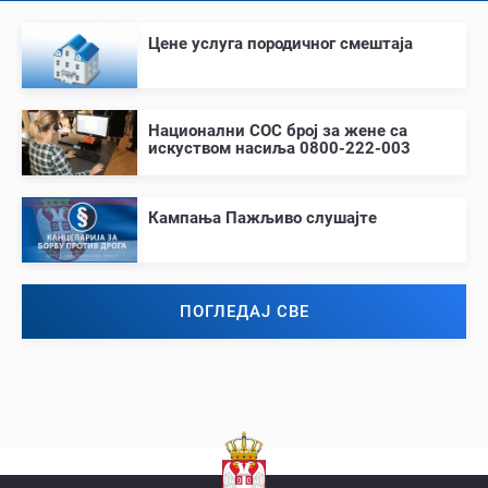
Цене услуга породичног смештаја
Национални СОС број за жене са
искуством насиља 0800-222-003
Кампања Пажљиво слушајте
ПОГЛЕДАЈ СВЕ