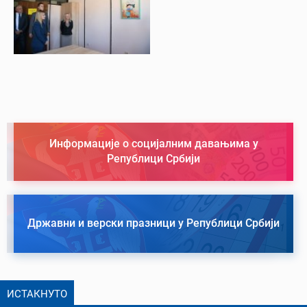
Информације о социјалним давањима у
Републици Србији
Државни и верски празници у Републици Србији
ИСТАКНУТО