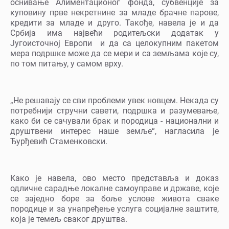
оснивање Алиментационог фонда, субвенције за
куповину прве некретнине за младе брачне парове,
кредити за младе и друго. Такође, навела је и да
Србија има највећи родитељски додатак у
Југоисточној Европи и да са целокупним пакетом
мера подршке може да се мери и са земљама које су,
по том питању, у самом врху.
„Не решавају се сви проблеми увек новцем. Некада су
потребнији стручни савети, подршка и разумевање,
како би се сачували брак и породица - национални и
друштвени интерес наше земље“, нагласила је
Ђурђевић Стаменковски.
Како је навела, ово место представља и доказ
одличне сарадње локалне самоуправе и државе, које
се заједно боре за боље услове живота сваке
породице и за унапређење услуга социјалне заштите,
која је темељ сваког друштва.