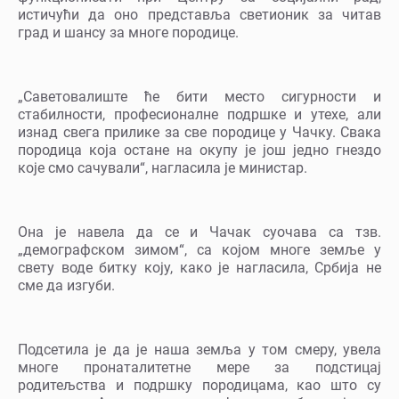
истичући да оно представља светионик за читав
град и шансу за многе породице.
„Саветовалиште ће бити место сигурности и
стабилности, професионалне подршке и утехе, али
изнад свега прилике за све породице у Чачку. Свака
породица која остане на окупу је још једно гнездо
које смо сачували“, нагласила је министар.
Она је навела да се и Чачак суочава са тзв.
„демографском зимом“, са којом многе земље у
свету воде битку коју, како је нагласила, Србија не
сме да изгуби.
Подсетила је да је наша земља у том смеру, увела
многе пронаталитетне мере за подстицај
родитељства и подршку породицама, као што су