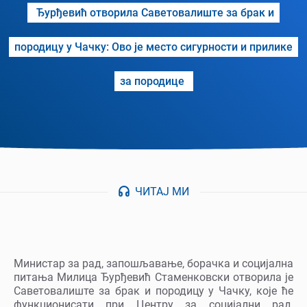
Ђурђевић отворила Саветовалиште за брак и
породицу у Чачку: Ово је место сигурности и прилике
за породице
ЧИТАЈ МИ
Министар за рад, запошљавање, борачка и социјална
питања Милица Ђурђевић Стаменковски отворила је
Саветовалиште за брак и породицу у Чачку, које ће
функционисати при Центру за социјални рад,