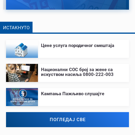
ИСТАКНУТО
Цене услуга породичног смештаја
Национални СОС број за жене са
искуством насиља 0800-222-003
Кампања Пажљиво слушајте
ПОГЛЕДАЈ СВЕ