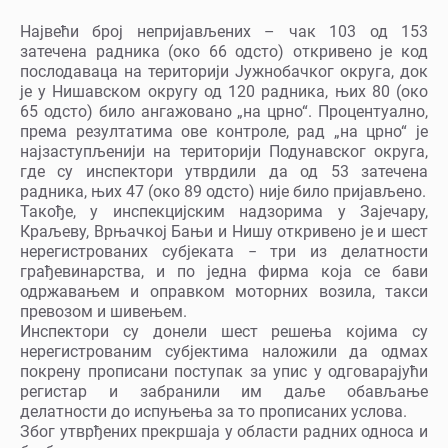
Највећи број непријављених – чак 103 од 153
затечена радника (око 66 одсто) откривено је код
послодаваца на територији Јужнобачког округа, док
је у Нишавском округу од 120 радника, њих 80 (око
65 одсто) било ангажовано „на црно“. Процентуално,
према резултатима ове контроле, рад „на црно“ је
најзаступљенији на територији Подунавског округа,
где су инспектори утврдили да од 53 затечена
радника, њих 47 (око 89 одсто) није било пријављено.
Такође, у инспекцијским надзорима у Зајечару,
Краљеву, Врњачкој Бањи и Нишу откривено је и шест
нерегистрованих субјеката − три из делатности
грађевинарства, и по једна фирма којa се бави
одржавањем и оправком моторних возила, такси
превозом и шивењем.
Инспектори су донели шест решења којима су
нерегистрованим субјектима наложили да одмах
покрену прописани поступак за упис у одговарајући
регистар и забранили им даље обављање
делатности до испуњења за то прописаних услова.
Због утврђених прекршаја у области радних односа и