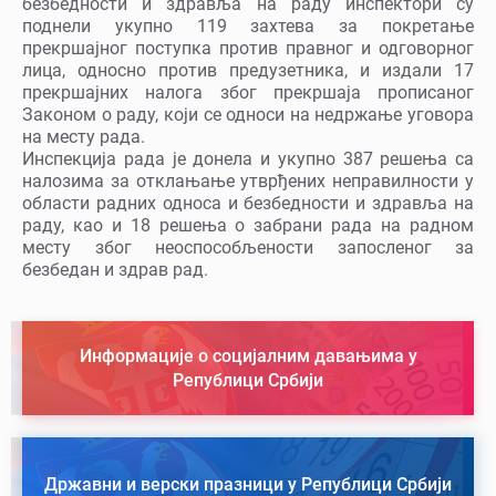
безбедности и здравља на раду инспектори су
поднели укупно 119 захтева за покретање
прекршајног поступка против правног и одговорног
лица, односно против предузетника, и издали 17
прекршајних налога због прекршаја прописаног
Законом о раду, који се односи на недржање уговора
на месту рада.
Инспекција рада је донела и укупно 387 решења са
налозима за отклањање утврђених неправилности у
области радних односа и безбедности и здравља на
раду, као и 18 решења о забрани рада на радном
месту због неоспособљености запосленог за
безбедан и здрав рад.
Информације о социјалним давањима у
Републици Србији
Државни и верски празници у Републици Србији