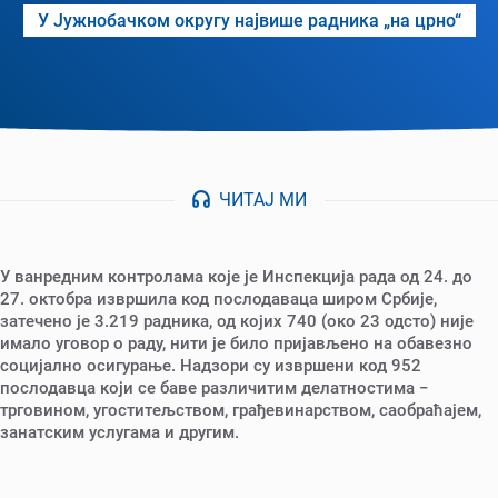
У Јужнобачком округу највише радника „на црно“
ЧИТАЈ МИ
У ванредним контролама које је Инспекција рада од 24. до
27. октобра извршила код послодаваца широм Србије,
затечено је 3.219 радника, од којих 740 (око 23 одсто) није
имало уговор о раду, нити је било пријављено на обавезно
социјално осигурање. Надзори су извршени код 952
послодавца који се баве различитим делатностима −
трговином, угоститељством, грађевинарством, саобраћајем,
занатским услугама и другим.