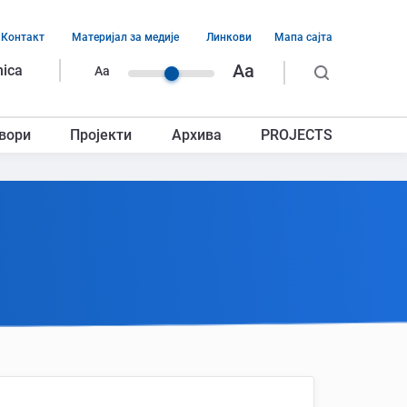
Контакт
Материјал за медије
Линкови
Мапа сајта
ација
Aa
nica
Aa
ег
вори
Пројекти
Архива
PROJECTS
авља