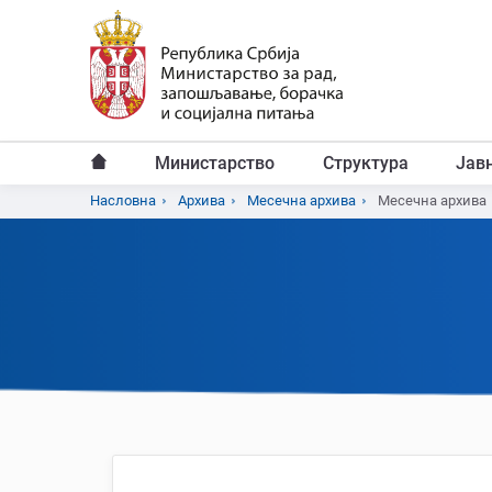
Пређи
на
главни
садржај
Министарство
Структура
Јав
Главни
Насловна
Архива
Месечна архива
Месечна архива
Breadcrumb
мени