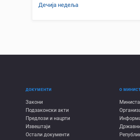
Дечија недеља
ДОКУМЕНТИ
О МИНИС
Документи
О
Закони
Министа
Подзаконски акти
Организ
минист
Предлози и нацрти
Информац
Извештаји
Државни
Остали документи
Републик