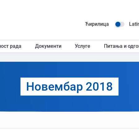
Навиг
Ћирилица
Lati
горњ
ност рада
Документи
Услуге
Питања и одго
загл
Новембар 2018