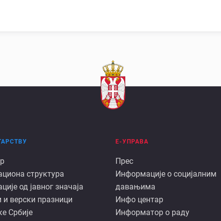
ТАРСТВУ
Е-УПРАВА
Е
р
Прес
ациона структура
Информације о социјалним
арству
управа
ије од јавног значаја
давањима
 и верски празници
Инфо центар
е Србије
Информатор о раду