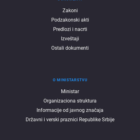
Dokumenti
Zakoni
Podzakonski akti
Predlozi i nacrti
Izveštaji
Ostali dokumenti
O MINISTARSTVU
O
Ministar
Organizaciona struktura
ministarstvu
Informacije od javnog značaja
Državni i verski praznici Republike Srbije