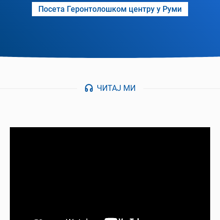
Посета Геронтолошком центру у Руми
ЧИТАЈ МИ