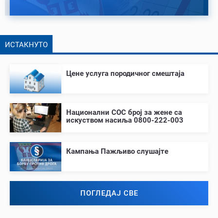
ИСТАКНУТО
Цене услуга породичног смештаја
Национални СОС број за жене са
искуством насиља 0800-222-003
Кампања Пажљиво слушајте
ПОГЛЕДАЈ СВЕ