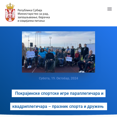
Пређи
на
главни
садржај
Субота, 19. Октобар, 2024
Покрајинске спортске игре параплегичара и
квадриплегичара – празник спорта и дружењ