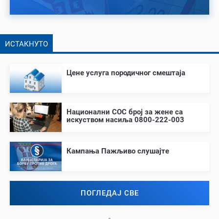
ИСТАКНУТО
Цене услуга породичног смештаја
Национални СОС број за жене са
искуством насиља 0800-222-003
Кампања Пажљиво слушајте
ПОГЛЕДАЈ СВЕ