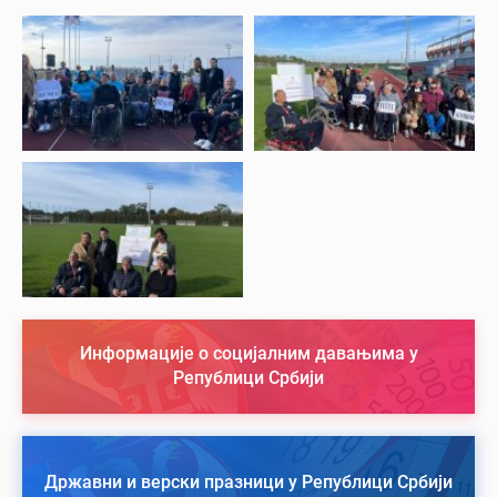
Информације о социјалним давањима у
Републици Србији
Државни и верски празници у Републици Србији