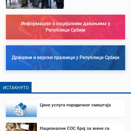
Информације о социјалним давањима у
Републици Србији
Државни и верски празници у Републици Србији
ИСТАКНУТО
Цене услуга породичног смештаја
Национални СОС број за жене са