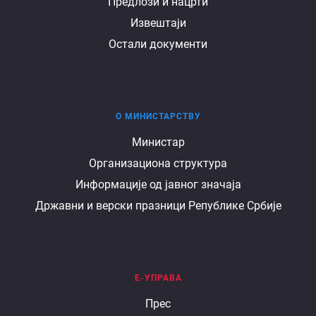
Предлози и нацрти
Извештаји
Остали документи
О МИНИСТАРСТВУ
О
Министар
Организациона структура
министарству
Информације од јавног значаја
Државни и верски празници Републике Србије
Е-УПРАВА
Е
Прес