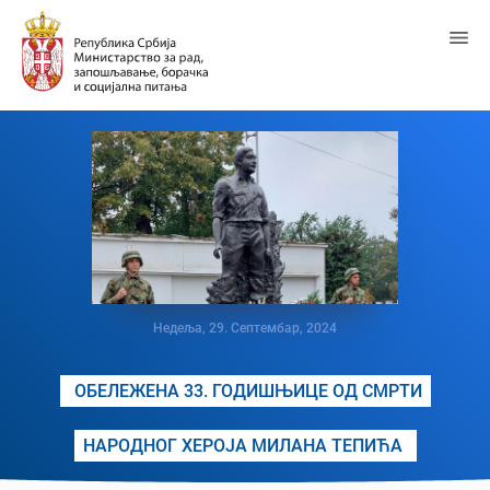
Пређи
на
главни
садржај
Недеља, 29. Септембар, 2024
ОБЕЛЕЖЕНА 33. ГОДИШЊИЦЕ ОД СМРТИ
НАРОДНОГ ХЕРОЈА МИЛАНА ТЕПИЋА