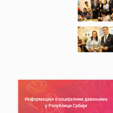
Информације о социјалним давањима
у Републици Србији