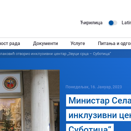
Навиг
Ћирилица
Lati
горњ
ност рада
Документи
Услуге
Питања и одго
загл
лаковић отворио инклузивни центар „Звуци срца – Суботица“
Понедељак, 16. Јануар, 2023
Министар Села
инклузивни це
Суботица“