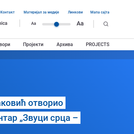
Контакт
Материјал за медије
Линкови
Мапа сајта
ација
Aa
nica
Aa
ег
вори
Пројекти
Архива
PROJECTS
авља
ковић отворио
нтар „Звуци срца –