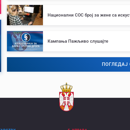
Национални СОС број за жене са иску
Кампања Пажљиво слушајте
ПОГЛЕДАЈ 