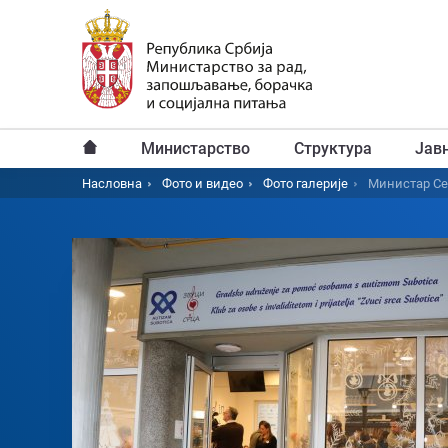
Пређи
на
главни
садржај
Министарство
Структура
Јав
Главни
Насловна
Фото и видео
Фото галерије
Министар Се
Breadcrumb
мени