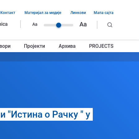
Контакт
Материјал за медије
Линкови
Мапа сајта
ација
Aa
nica
Aa
ег
вори
Пројекти
Архива
PROJECTS
авља
и "Истина о Рачку " у