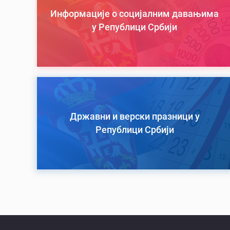
Информације о социјалним давањима
у Републици Србији
Државни и верски празници у
Републици Србији