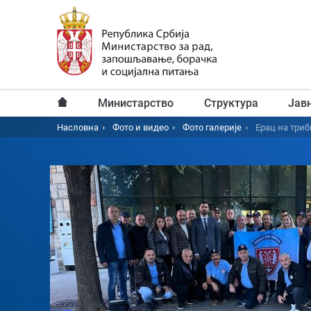
Пређи
на
главни
садржај
Министарство
Структура
Јав
Главни
Насловна
Фото и видео
Фото галерије
Ерац на триб
Breadcrumb
мени