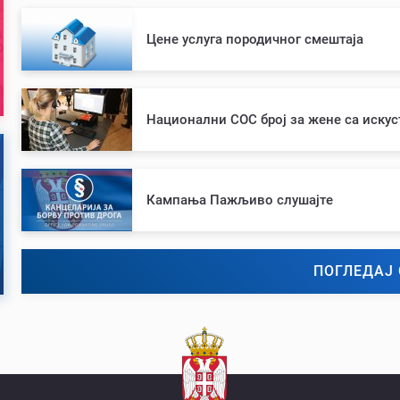
Цене услуга породичног смештаја
Национални СОС број за жене са иску
Кампања Пажљиво слушајте
ПОГЛЕДАЈ 