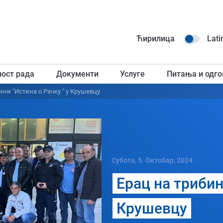
Навиг
Ћирилица
Lati
горњ
ност рада
Документи
Услуге
Питања и одго
загл
ини "Истина о Рачку " у Крушевцу
Субота, 5. Октобар, 2024
Ерац на трибин
Крушевцу