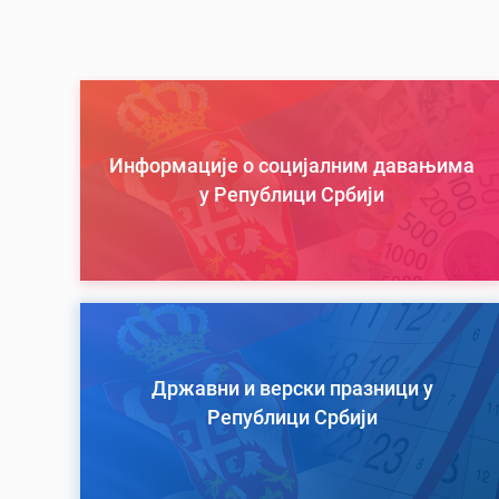
Информације о социјалним давањима
у Републици Србији
Државни и верски празници у
Републици Србији