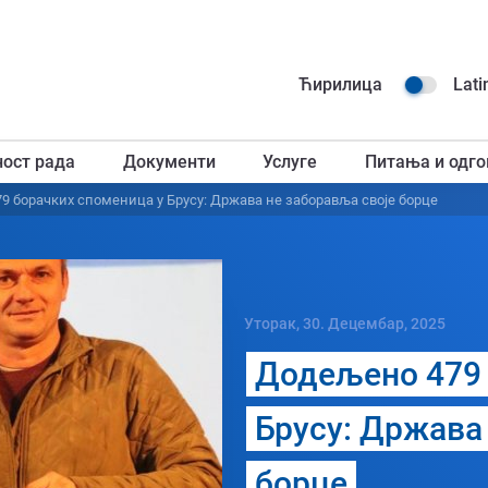
Навиг
Ћирилица
Lati
горњ
ност рада
Документи
Услуге
Питања и одго
загл
9 борачких споменица у Брусу: Држава не заборавља своје борце
Уторак, 30. Децембар, 2025
Додељено 479 
Брусу: Држава
борце