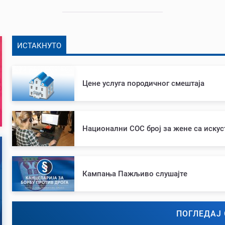
ИСТАКНУТО
Цене услуга породичног смештаја
Национални СОС број за жене са иску
Кампања Пажљиво слушајте
ПОГЛЕДАЈ 