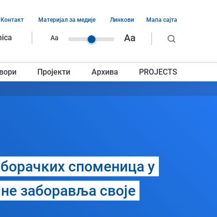
Контакт
Материјал за медије
Линкови
Мапа сајта
ација
Aa
nica
Aa
ег
вори
Пројекти
Архива
PROJECTS
авља
борачких споменица у
 не заборавља своје