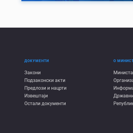
ДОКУМЕНТИ
О МИНИС
Документи
О
Закони
Министа
Подзаконски акти
Организ
минист
Предлози и нацрти
Информац
Извештаји
Државни
Остали документи
Републик