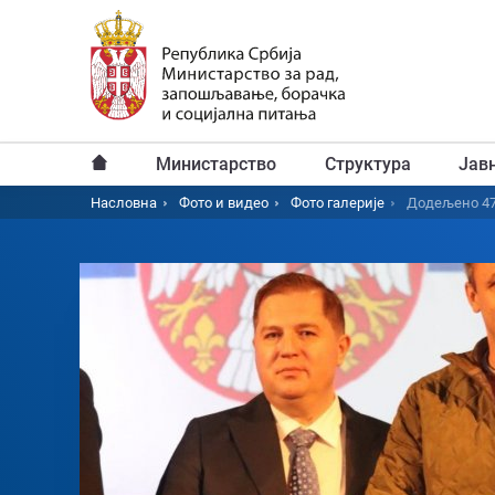
Пређи
на
главни
садржај
Министарство
Структура
Јав
Главни
Насловна
Фото и видео
Фото галерије
Додељено 47
Breadcrumb
мени