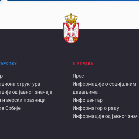
ТАРСТВУ
Е-УПРАВА
Е
р
Прес
ациона структура
Информације о социјалним
арству
управа
ије од јавног значаја
давањима
 и верски празници
Инфо центар
е Србије
Информатор о раду
Информације од јавног знач