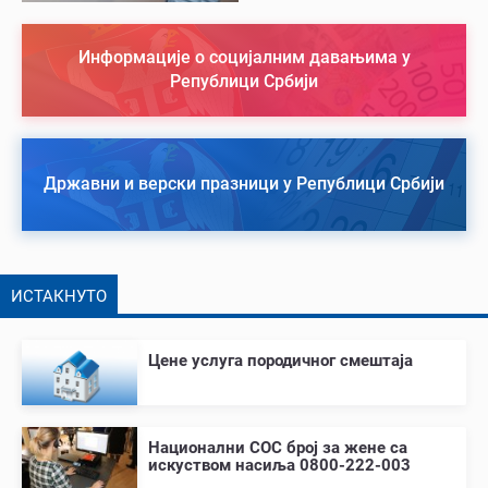
Информације о социјалним давањима у
Републици Србији
Државни и верски празници у Републици Србији
ИСТАКНУТО
Цене услуга породичног смештаја
Национални СОС број за жене са
искуством насиља 0800-222-003