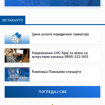
ИСТАКНУТО
Цене услуга породичног смештаја
Национални СОС број за жене са
искуством насиља 0800-222-003
Кампања Пажљиво слушајте
ПОГЛЕДАЈ СВЕ