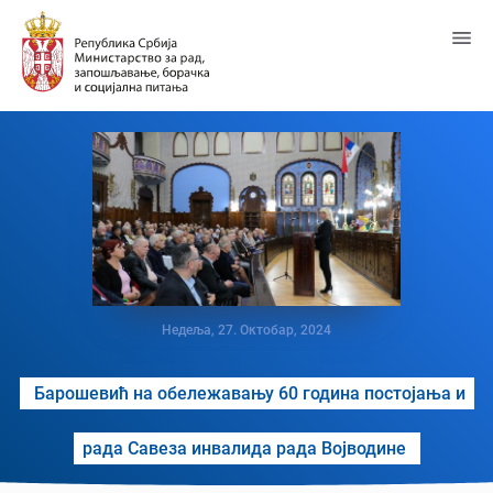
Пређи
на
главни
садржај
Недеља, 27. Октобар, 2024
Барошевић на обележавању 60 година постојања и
рада Савеза инвалида рада Војводине