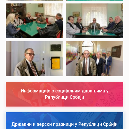
Информације о социјалним давањима у
Републици Србији
Државни и верски празници у Републици Србији