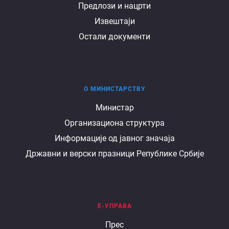
Предлози и нацрти
Извештаји
Остали документи
О МИНИСТАРСТВУ
О
Министар
Организациона структура
министарству
Информације од јавног значаја
Државни и верски празници Републике Србије
Е-УПРАВА
Е
Прес