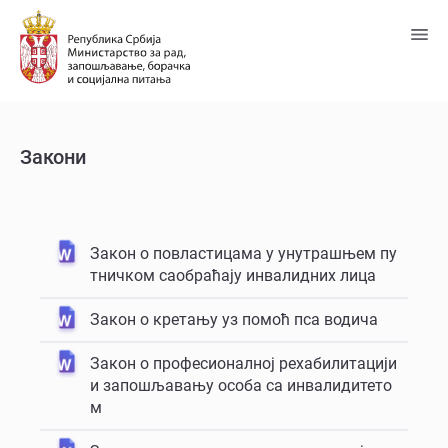
Пређи
на
главни
садржај
Закони
Закон о повластицама у унутрашњем пу
тничком саобраћају инвалидних лица
Закон о кретању уз помоћ пса водича
Закон о професионалној рехабилитацији
и запошљавању особа са инвалидитето
м