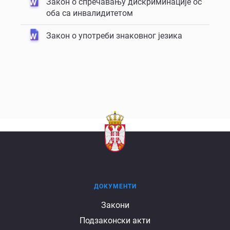
Закон о спречавању дискриминације ос
оба са инвалидитетом
Закон о употреби знаковног језика
ДОКУМЕНТИ
Документи
Закони
Подзаконски акти