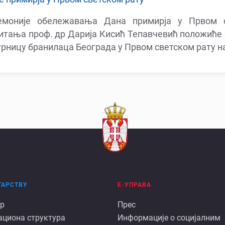
моније обележавања Дана примирја у Првом с
тања проф. др Дарија Кисић Тепавчевић положиће су
урницу бранилаца Београда у Првом светском рату н
ТАРСТВУ
Е-УПРАВА
Е
р
Прес
ациона структура
Информације о социјалним