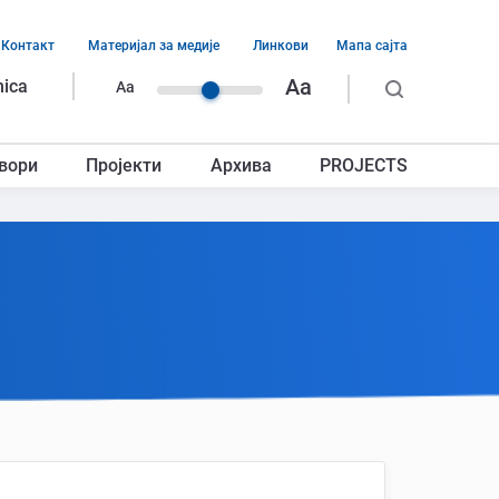
Контакт
Материјал за медије
Линкови
Мапа сајта
ација
Aa
nica
Aa
ег
вори
Пројекти
Архива
PROJECTS
авља