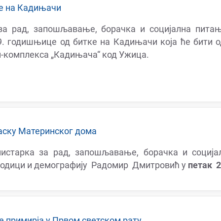
е на Кадињачи
за рад, запошљавање, борачка и социјална пита
 годишњице од битке на Кадињачи која ће бити о
ен-комплекса „Кадињача“ код Ужица.
аску Материнског дома
нистарка за рад, запошљавање, борачка и социј
ородици и демографију Радомир Дмитровић у
петак 2
 примирја у Првом светском рату