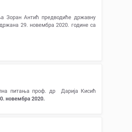
ња Зоран Антић предводиће државну
држана 29. новембра 2020. године са
ална питања проф. др Дарија Кисић
0. новембра 2020.