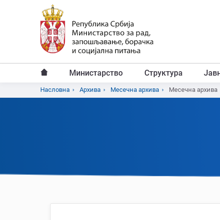
Пређи
на
главни
садржај
Министарство
Структура
Јав
Главни
Насловна
Архива
Месечна архива
Месечна архива
Breadcrumb
мени