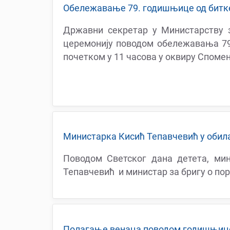
Обележавање 79. годишњице од битк
Државни секретар у Министарству 
церемонију поводом обележавања 79.
почетком у 11 часова у оквиру Спом
Министарка Кисић Тепавчевић у обил
Поводом Светског дана детета, ми
Тепавчевић и министар за бригу о п
Полагање венаца поводом годишњице