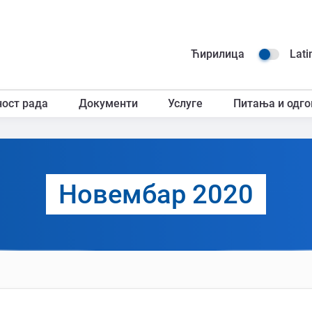
Навиг
Ћирилица
Lati
горњ
ност рада
Документи
Услуге
Питања и одго
загл
Новембар 2020