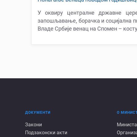
У оквиру централне државне цере
запошљавање, борачка и социјална пи
Владе Србије венац на Спомен – кост
ДОКУМЕНТИ
О МИНИС
Документи
О
Закони
Министа
Подзаконски акти
Организ