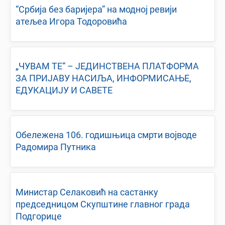
“Србија без баријера” на модној ревији
атељеа Игора Тодоровића
„ЧУВАМ ТЕ“ – ЈЕДИНСТВЕНА ПЛАТФОРМА
ЗА ПРИЈАВУ НАСИЉА, ИНФОРМИСАЊЕ,
ЕДУКАЦИЈУ И САВЕТЕ
Обележена 106. годишњица смрти војводе
Радомира Путника
Министар Селаковић на састанку
председницом Скупштине главног града
Подгорице