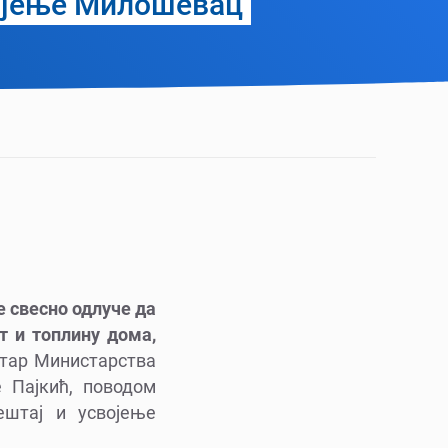
ојење Милошевац
се свесно одлуче да
т и топлину дома,
етар Министарства
 Пајкић, поводом
штај и усвојење