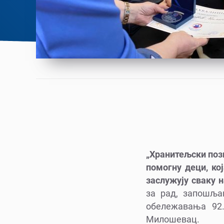
„Хранитељски позив
помогну деци, ко
заслужују сваку 
за рад, запошља
обележавања 92
Милошевац.