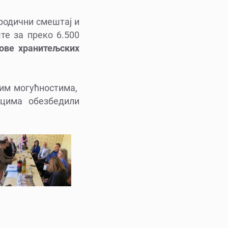
ородични смештај и
те за преко 6.500
дове хранитељских
ојим могућностима,
цима обезбедили