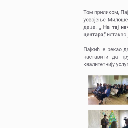
Том приликом, Пај
усвојење Милошев
деце.
„ На тај на
центара,“
истакао 
Пајкић је рекао д
наставити да п
квалитетнију услу