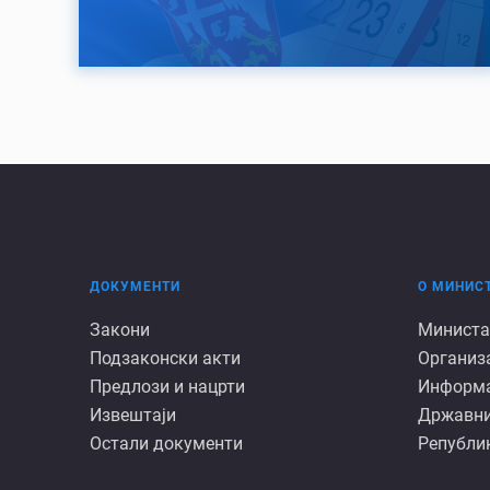
ДОКУМЕНТИ
О МИНИС
Документи
О
Закони
Министа
Подзаконски акти
Организ
минист
Предлози и нацрти
Информац
Извештаји
Државни
Остали документи
Републик