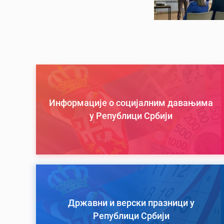
Информације о социјалним давањима
у Републици Србији
Државни и верски празници у
Републици Србији