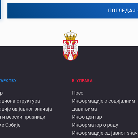
ПОГЛЕДАЈ 
ТАРСТВУ
Е-УПРАВА
Е
р
Прес
ациона структура
Информације о социјалним
арству
управа
ије од јавног значаја
давањима
 и верски празници
Инфо центар
е Србије
Информатор о раду
Информације од јавног знач