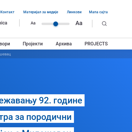
Контакт
Материјал за медије
Линкови
Мапа сајта
ација
Aa
nica
Aa
ег
вори
Пројекти
Архива
PROJECTS
авља
ошевац
лежавању 92. године
тра за породични