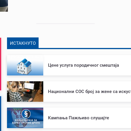
ИСТАКНУТО
Цене услуга породичног смештаја
Национални СОС број за жене са иску
Кампања Пажљиво слушајте