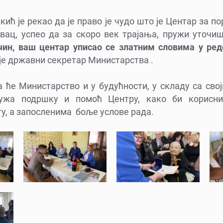
кић је рекао да је право је чудо што је Центар за п
ац, успео да за скоро век трајања, пружи уточиш
чин, ваш центар уписао се златним словима у ре
је државни секретар Министарства .
а ће Министарство и у будућности, у складу са св
ружа подршку и помоћ Центру, како би корисни
гу, а запосленима боље услове рада.