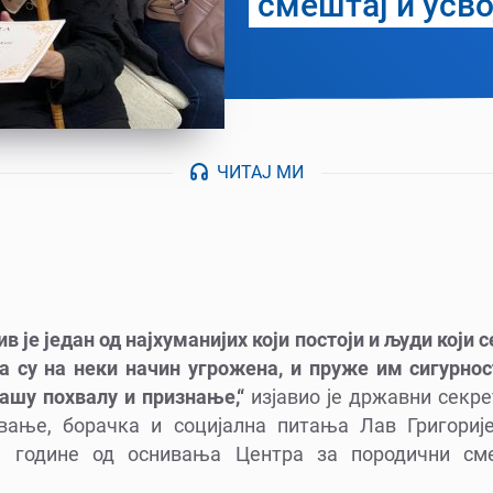
смештај и усв
ЧИТАЈ МИ
 је један од најхуманијих који постоји и људи који 
ја су на неки начин угрожена, и пруже им сигурнос
нашу похвалу и признање,“
изјавио је државни секр
вање, борачка и социјална питања Лав Григорије
. године од оснивања Центра за породични сме