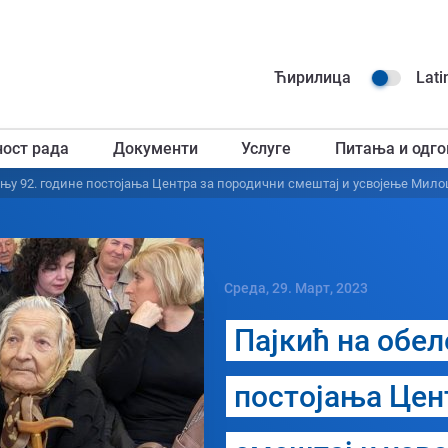
Навиг
Ћирилица
Lati
горњ
ност рада
Документи
Услуге
Питања и одго
загл
њу 92. године постојања Центра за породични смештај и усвојење Мил
Среда, 29. Март, 2023
Пајкић на обе
постојања Цен