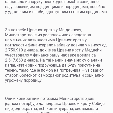
олакшало испоруку неопходне помоћи социјално
најугроженијим појединцима и породицама, посебно
у удаљеним и слабије доступним сеоским срединама.
За потребе Црвеног крста у Мајданпеку,
Министарство је из расположивих средстава
намењених активностима Црвеног крста у
потпуности финансирало набавку возила у износу од
2.750.910 динара, док је за Црвени крст у Медвеђи
учествовало у финансирању набавке возила са
2.517.663 динара. На тај начин значајно су ојачани
капацитети ових подружница да буду присутне на
терену, тамо где је помоћ најпотребнија — уз сваког
старог, болесног, самохраног родитеља и социјално
угрожену породицу.
Овим конкретним потезима Министарство још
једном потврђује да подршка Црвеном крсту Србије
није једнократна, већ континуирана, системска и