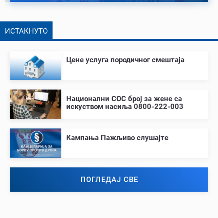
ИСТАКНУТО
Цене услуга породичног смештаја
Национални СОС број за жене са
искуством насиља 0800-222-003
Кампања Пажљиво слушајте
ПОГЛЕДАЈ СВЕ