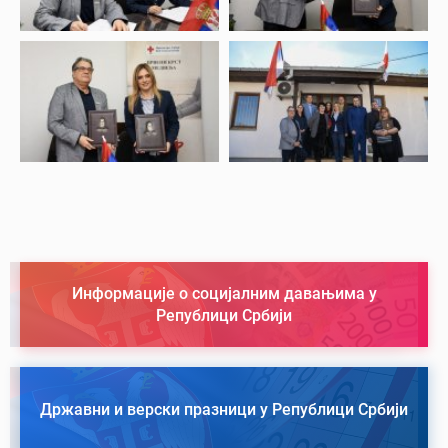
Информације о социјалним давањима у
Републици Србији
Државни и верски празници у Републици Србији