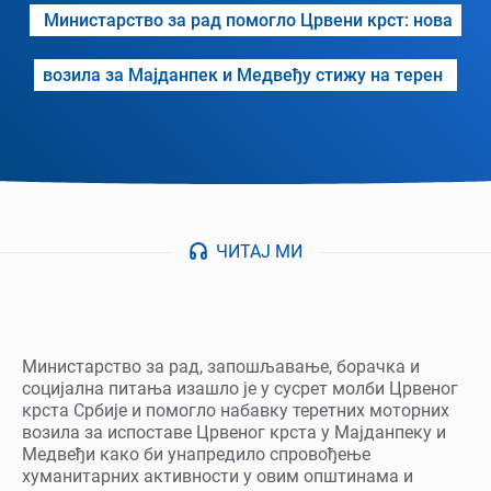
Министарство за рад помогло Црвени крст: нова
возила за Мајданпек и Медвеђу стижу на терен
ЧИТАЈ МИ
Министарство за рад, запошљавање, борачка и
социјална питања изашло је у сусрет молби Црвеног
крста Србије и помогло набавку теретних моторних
возила за испоставе Црвеног крста у Мајданпеку и
Медвеђи како би унапредило спровођење
хуманитарних активности у овим општинама и