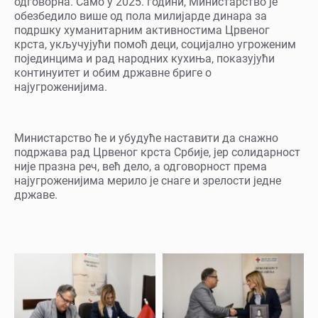
одговорна. Само у 2025. години, Министарство је
обезбедило више од пола милијарде динара за
подршку хуманитарним активностима Црвеног
крста, укључујући помоћ деци, социјално угроженим
појединцима и рад народних кухиња, показујући
континуитет и обим државне бриге о
најугроженијима.
Министарство ће и убудуће наставити да снажно
подржава рад Црвеног крста Србије, јер солидарност
није празна реч, већ дело, а одговорност према
најугроженијима мерило је снаге и зрелости једне
државе.