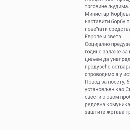
трговине људима.
Министар Ђорђевић
наставити борбу п
повећати средства
Европе и света.
Социјално предузећ
године залаже за
циљем да унапреди
предузеће оствар
спроводимо а у ис
Повод за посету, б
установљен као С
свести о овом проб
редовна комуника
заштите жртава т