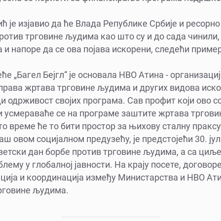
 је изјавио да ће Влада Републике Србије и ресорн
ротив трговине људима као што су и до садa чинили, 
 и напоре да се ова појава искорени, следећи приме
е „Багел Бејгл“ је основала НВО Атина - организација
 права жртава трговине људима и других видова иск
 одрживост својих програма. Сав профит који ово с
и усмераваће се на програме заштите жртава тргови
то време ће то бити простор за њихову сталну праксу
аш овом социјалном предузећу, је предстојећи 30. јул 
ветски дан борбе против трговине људима, а са ци
лему у глобалној јавности. На крају посете, договоре
ција и координација између Министарства и НВО Ат
рговине људима.