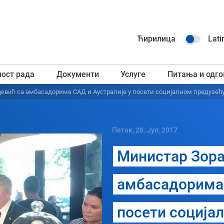
Навиг
Ћирилица
Lati
горњ
ност рада
Документи
Услуге
Питања и одго
загл
вић са амбасадорима САД и Аустралије у посети социјалном предузећу 
Петак, 28. Јул, 2017
Министар Зора
амбасадорима 
посети соција