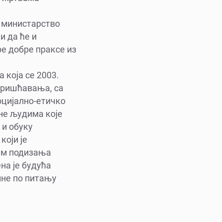
о министарство
и да ће и
ре добре праксе из
 која се 2003.
оришћавања, са
оцијално-етичко
не људима које
 и обуку
који je
љем подизања
на је будућа
ине по питању