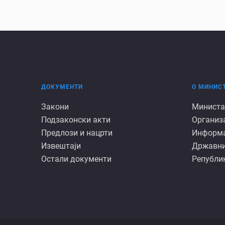
ДОКУМЕНТИ
О МИНИС
Документи
О
Закони
Министа
Подзаконски акти
Организ
минист
Предлози и нацрти
Информац
Извештаји
Државни
Остали документи
Републик