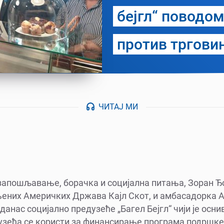
бејгл“ поводом
против тргови
ЧИТАЈ МИ
 запошљавање, борачка и социјална питања, Зоран Ђ
ених Америчких Држава Кајл Скот, и амбасадоркa Ау
данас социјално предузеће „Багел Бејгл“ чији је осни
узећа се користи за финансирање програма подршк