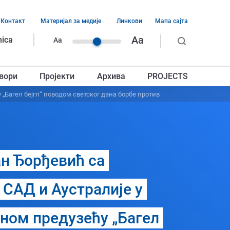
Контакт
Материјал за медије
Линкови
Мапа сајта
ација
Aa
nica
Aa
ег
вори
Пројекти
Архива
PROJECTS
авља
„Багел бејгл“ поводом светског дана борбе против
н Ђорђевић са
САД и Аустралије у
лном предузећу „Багел