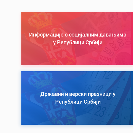
Информације о социјалним давањима
у Републици Србији
Државни и верски празници у
Републици Србији