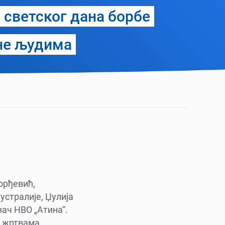
 светског дана борбе
не људима
орђевић,
стралије, Џулија
вач НВО „Атина“.
е жртвама