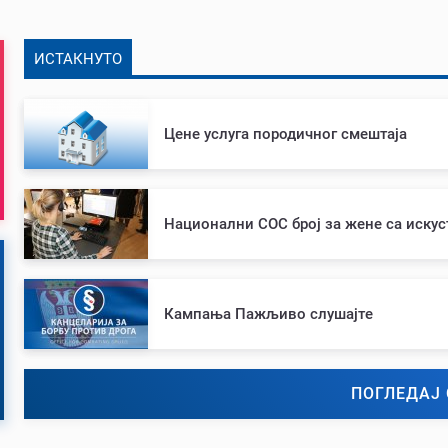
ИСТАКНУТО
Цене услуга породичног смештаја
Национални СОС број за жене са иску
Кампања Пажљиво слушајте
ПОГЛЕДАЈ 