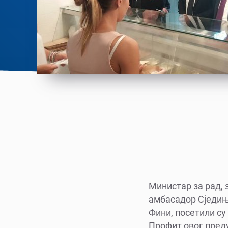
Министар за рад,
амбасадор Сједињ
Фини, посетили су 
Профит овог пред