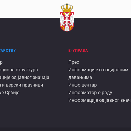
ТАРСТВУ
Е-УПРАВА
Е
р
Прес
ациона структура
Информације о социјалним
арству
управа
ије од јавног значаја
давањима
 и верски празници
Инфо центар
е Србије
Информатор о раду
Информације од јавног знач