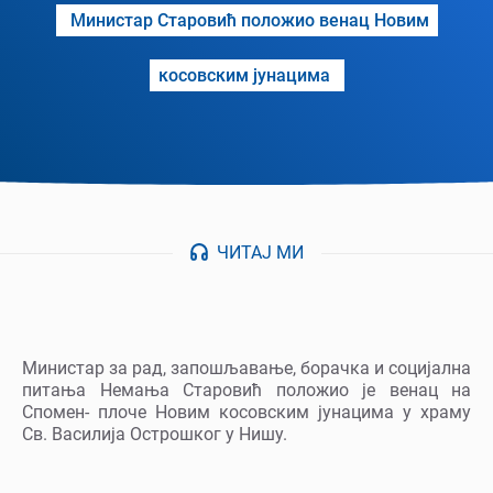
Министар Старовић положио венац Новим
косовским јунацима
ЧИТАЈ МИ
Министар за рад, запошљавање, борачка и социјална
питања Немања Старовић положио је венац на
Спомен- плоче Новим косовским јунацима у храму
Св. Василија Острошког у Нишу.