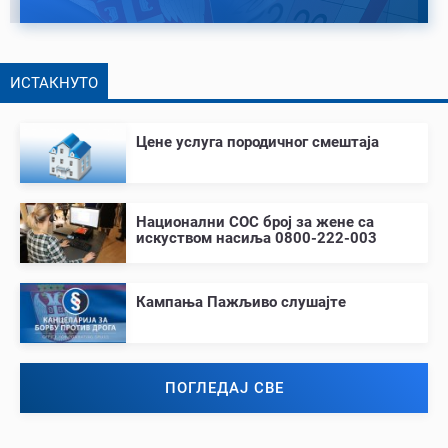
ИСТАКНУТО
Цене услуга породичног смештаја
Национални СОС број за жене са
искуством насиља 0800-222-003
Кампања Пажљиво слушајте
ПОГЛЕДАЈ СВЕ