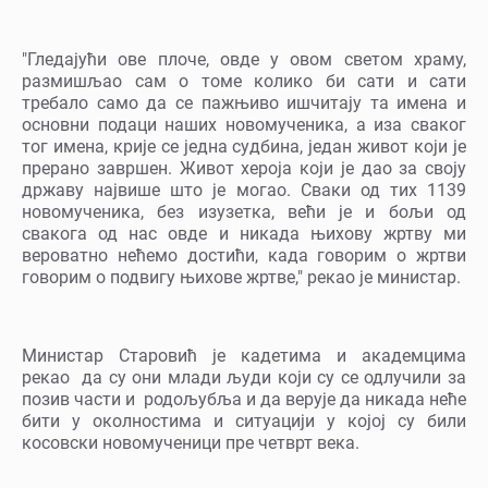
"Гледајући ове плоче, овде у овом светом храму,
размишљао сам о томе колико би сати и сати
требало само да се пажњиво ишчитају та имена и
основни подаци наших новомученика, а иза сваког
тог имена, крије се једна судбина, један живот који је
прерано завршен. Живот хероја који је дао за своју
државу највише што је могао. Сваки од тих 1139
новомученика, без изузетка, већи је и бољи од
свакога од нас овде и никада њихову жртву ми
вероватно нећемо достићи, када говорим о жртви
говорим о подвигу њихове жртве," рекао је министар.
Министар Старовић је кадетима и академцима
рекао да су они млади људи који су се одлучили за
позив части и родољубља и да верује да никада неће
бити у околностима и ситуацији у којој су били
косовски новомученици пре четврт века.