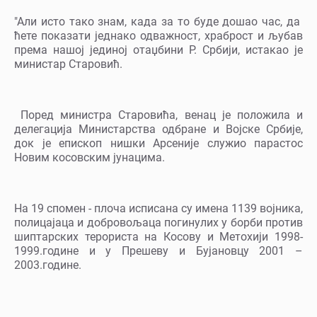
"Али исто тако знам, када за то буде дошао час, да
ћете показати једнако одважност, храброст и љубав
према нашој јединој отаџбини Р. Србији, истакао је
министар Старовић.
Поред министра Старовића, венац је положила и
делегација Министарства одбране и Војске Србије,
док је епископ нишки Арсеније служио парастос
Новим косовским јунацима.
На 19 спомен - плоча исписана су имена 1139 војника,
полицајаца и добровољаца погинулих у борби против
шиптарских терориста на Косову и Метохији 1998-
1999.године и у Прешеву и Бујановцу 2001 –
2003.године.