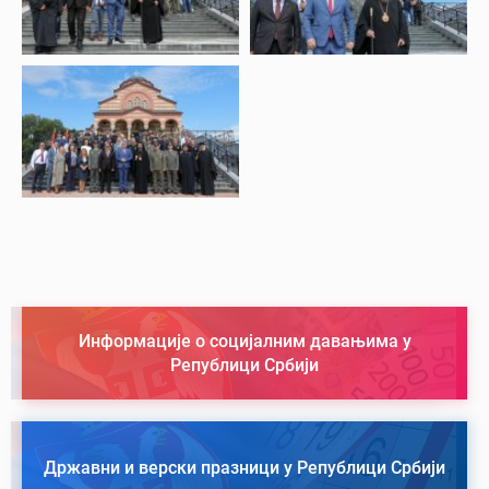
Информације о социјалним давањима у
Републици Србији
Државни и верски празници у Републици Србији