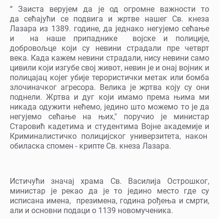
“ Заиста верујем да је од огромне важности то
да сећајући се подвига и жртве нашег Св. кнеза
Лазара из 1389. године, да једнако негујемо сећање
и на наше припаднике војске и полиције,
добровољце који су невини страдали пре четврт
века. Када кажем невини страдали, нису невини само
цивили који изгубе свој живот, невин је и онај војник и
полицајац којег убије терористички метак или бомба
злочиначког агресора. Велика је жртва коју су они
поднели. Жртва и дуг који имамо према њима ми
никада одужити нећемо, једино што можемо то је да
негујемо сећање на њих," поручио је министар
Старовић кадетима и студентима Војне академије и
Криминалистичко полицијског универзитета, након
обиласка спомен - крипте Св. кнеза Лазара.
Истичући значај храма Св. Василија Острошког,
министар је рекао да је то једино место где су
исписана имена, презимена, година рођења и смрти,
али и основни подаци о 1139 новомученика.