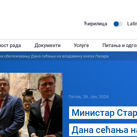
Навиг
Ћирилица
Lati
горњ
ност рада
Документи
Услуге
Питања и одго
загл
на обележавању Дана сећања на владавину кнеза Лазара
Петак, 28. Јун, 2024
Министар Ста
Дана сећања н