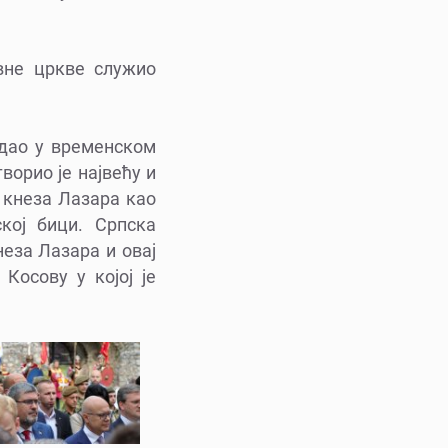
вне цркве служио
адао у временском
ворио је највећу и
 кнеза Лазара као
кој бици. Српска
еза Лазара и овај
Косову у којој је