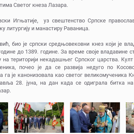
тима Светог кнеза Лазара.
вски Игњатије, уз свештенство Српске правосла
ску литургију и манастиру Раваница.
ић, био је српски средњовековни кнез који је вл
године до 1389. године. За време своје владавине ст
у на територији некадашњег Српског царства. Култ
еника, почео је да се развија недуго по Косовс
а га је канонизовала као светог великомученика Кн
авља 28. јуна, на дан када се одиграла битка на 
азар.