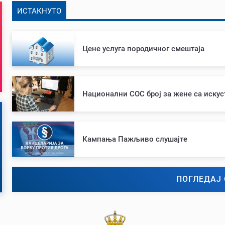
ИСТАКНУТО
Цене услуга породичног смештаја
Национални СОС број за жене са иску
Кампања Пажљиво слушајте
ПОГЛЕДАЈ 