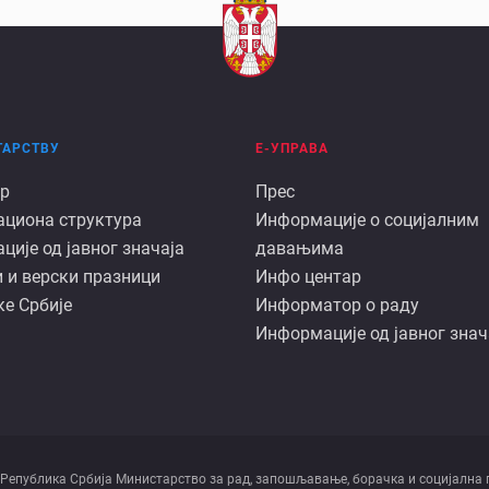
ТАРСТВУ
Е-УПРАВА
Е
р
Прес
ациона структура
Информације о социјалним
арству
управа
ије од јавног значаја
давањима
 и верски празници
Инфо центар
е Србије
Информатор о раду
Информације од јавног знач
 Републикa Србијa Министарство за рад, запошљавање, борачка и социјална 