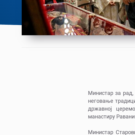
Министар за рад,
неговање традици
државној церем
манастиру Равани
Министар Старови