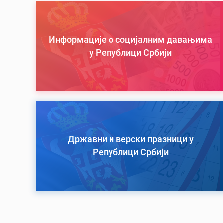
Информације о социјалним давањима
у Републици Србији
Државни и верски празници у
Републици Србији