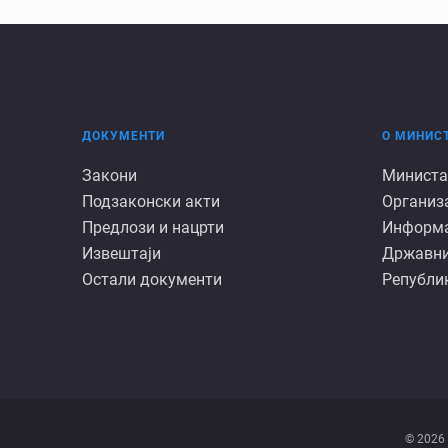
ДОКУМЕНТИ
О МИНИС
Документи
О
Закони
Министа
Подзаконски акти
Организ
минист
Предлози и нацрти
Информац
Извештаји
Државни
Остали документи
Републик
© 2026