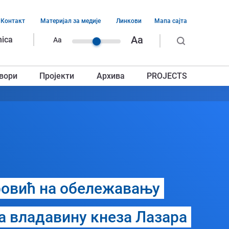
Контакт
Материјал за медије
Линкови
Мапа сајта
ација
Aa
nica
Aa
ег
вори
Пројекти
Архива
PROJECTS
авља
ровић на обележавању
а владавину кнеза Лазара