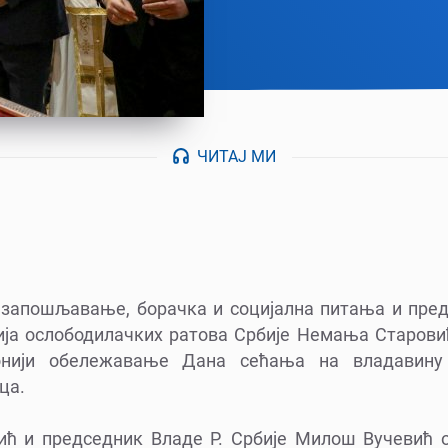
ЧИТАЈ МИ
 запошљавање, борачка и социјална питања и пре
ја ослободилачких ратова Србије Немања Старови
онији обележавање Дана сећања на владавину
ца.
ћ и председник Владе Р. Србије Милош Вучевић 