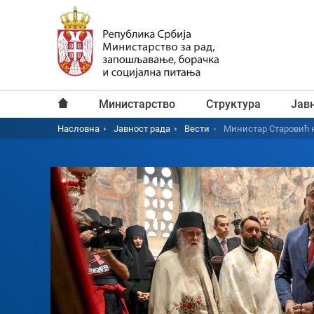
Пређи
на
главни
садржај
Министарство
Структура
Јав
Главни
Насловна
Јавност рада
Вести
Министар Старовић 
Breadcrumb
мени