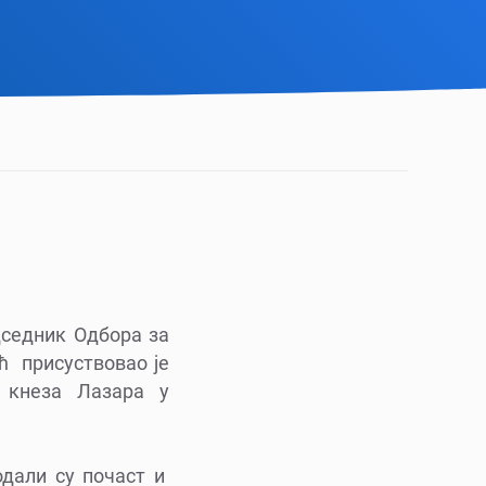
дседник Одбора за
ћ присуствовао је
 кнеза Лазара у
одали су почаст и