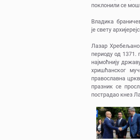
поклонили се мош
Владика браниче
је свету архијереј
Лазар Хребељанов
периоду од 1371. 
најмоћнију држав
хришћанског муч
православна цркв
празник се просл
пострадао кнез Л