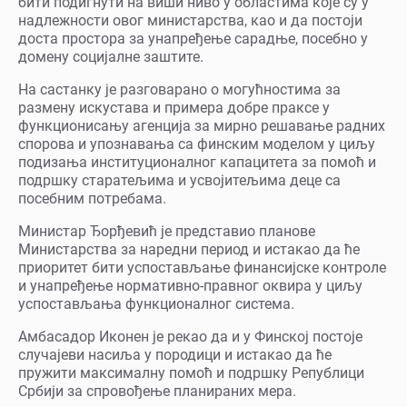
бити подигнути на виши ниво у областима које су у
надлежности овог министарства, као и да постоји
доста простора за унапређење сарадње, посебно у
домену социјалне заштите.
На састанку је разговарано о могућностима за
размену искустава и примера добре праксе у
функционисању агенција за мирно решавање радних
спорова и упознавања са финским моделом у циљу
подизања институционалног капацитета за помоћ и
подршку старатељима и усвојитељима деце са
посебним потребама.
Министар Ђорђевић је представио планове
Министарства за наредни период и истакао да ће
приоритет бити успостављање финансијске контроле
и унапређење нормативно-правног оквира у циљу
успостављања функционалног система.
Амбасадор Иконен је рекао да и у Финској постоје
случајеви насиља у породици и истакао да ће
пружити максималну помоћ и подршку Републици
Србији за спровођење планираних мера.