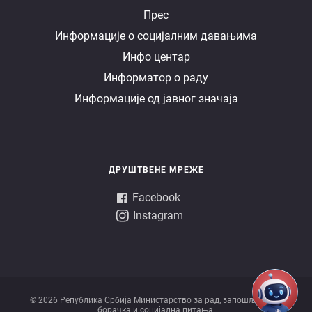
Е
Прес
Информације о социјалним давањима
управа
Инфо центар
Информатор о раду
Информације од јавног значаја
ДРУШТВЕНЕ МРЕЖЕ
Facebook
Instagram
© 2026 Републикa Србијa Министарство за рад, запошљавање,
борачка и социјална питања.