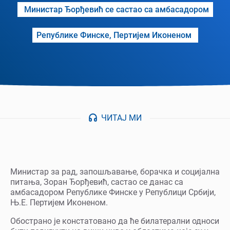
Министар Ђорђевић се састао са амбасадором
Републике Финске, Пертијем Иконеном
ЧИТАЈ МИ
Министар за рад, запошљавање, борачка и социјална
питања, Зоран Ђорђевић, састао се данас са
амбасадором Републике Финске у Републици Србији,
Њ.Е. Пертијем Иконеном.
Обострано је констатовано да ће билатерални односи