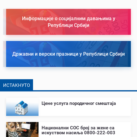
Информације о социјалним давањима у
Републици Србији
Државни и верски празници у Републици Србији
ИСТАКНУТО
Цене услуга породичног смештаја
Национални СОС број за жене са
искуством насиља 0800-222-003