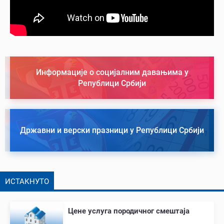
Информације о социјалним давањима у
Републици Србији
Државни и верски празници у Републици Србији
ИСТАКНУТО
Цене услуга породичног смештаја