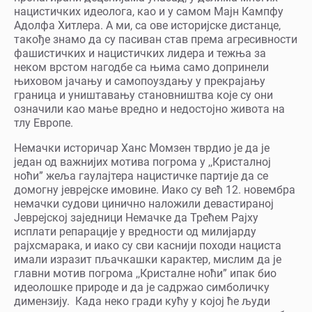
нацистичких идеолога, као и у самом Мајн Кампфу
Адолфа Хитлера. А ми, са ове историјске дистанце,
такође знамо да су пасиван став према агресивности
фашистичких и нацистичких лидера и тежња за
неком врстом нагодбе са њима само допринели
њиховом јачању и самопоуздању у прекрајању
граница и уништавању становништва које су они
означили као мање вредно и недостојно живота на
тлу Европе.
Немачки историчар Ханс Момзен тврдио је да је
један од важнијих мотива погрома у ,,Кристалној
ноћи” жеља гаулајтера нацистичке партије да се
домогну јеврејске имовине. Иако су већ 12. новембра
немачки судови цинично наложили девастираној
Јеврејској заједници Немачке да Трећем Рајху
исплати репарације у вредности од милијарду
рајхсмарака, и иако су сви каснији походи нациста
имали изразит пљачкашки карактер, мислим да је
главни мотив погрома ,,Кристалне ноћи” ипак био
идеолошке природе и да је садржао симболичку
димензију. Када неко гради кућу у којој ће људи