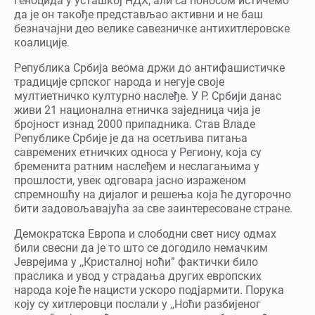
геноцида у усташкој НДХ, али са поносом истичемо
да је он такође представљао активни и не баш
безначајни део велике савезничке антихитлеровске
коалиције.
Република Србија веома држи до антифашистичке
традиције српског народа и негује своје
мултиетничко културно наслеђе. У Р. Србији данас
живи 21 национална етничка заједница чија је
бројност изнад 2000 припадника. Став Владе
Републике Србије је да на осетљива питања
савремених етничких односа у Региону, која су
бременита ратним наслеђем и неслагањима у
прошлости, увек одговара јасно израженом
спремношћу на дијалог и решења која ће дугорочно
бити задовољавајућа за све заинтересоване стране.
Демократска Европа и слободни свет нису одмах
били свесни да је то што се догодило немачким
Јеврејима у ,,Кристалној ноћи” фактички било
праслика и увод у страдања других европских
народа које ће нацисти ускоро подјармити. Порука
коју су хитлеровци послали у ,,Ноћи разбијеног