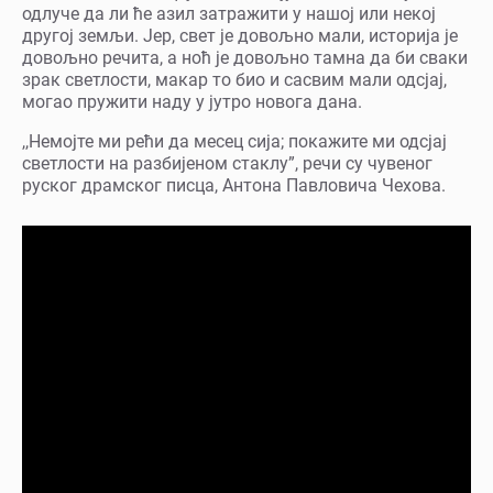
одлуче да ли ће азил затражити у нашој или некој
другој земљи. Јер, свет је довољно мали, историја је
довољно речита, а ноћ је довољно тамна да би сваки
зрак светлости, макар то био и сасвим мали одсјај,
могао пружити наду у јутро новога дана.
,,Немојте ми рећи да месец сија; покажите ми одсјај
светлости на разбијеном стаклу”, речи су чувеног
руског драмског писца, Антона Павловича Чехова.