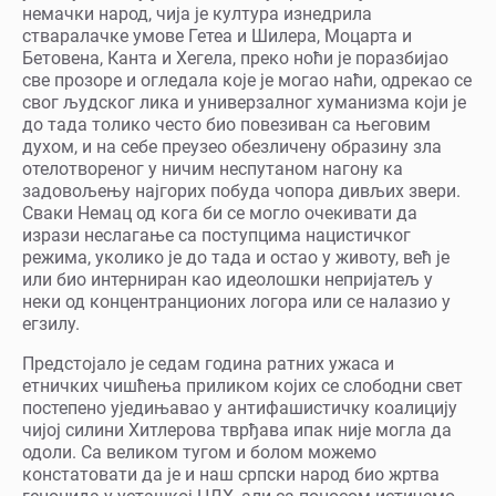
немачки народ, чија је култура изнедрила
стваралачке умове Гетеа и Шилера, Моцарта и
Бетовена, Канта и Хегела, преко ноћи је поразбијао
све прозоре и огледала које је могао наћи, одрекао се
свог људског лика и универзалног хуманизма који је
до тада толико често био повезиван са његовим
духом, и на себе преузео обезличену образину зла
отелотвореног у ничим неспутаном нагону ка
задовољењу најгорих побуда чопора дивљих звери.
Сваки Немац од кога би се могло очекивати да
изрази неслагање са поступцима нацистичког
режима, уколико је до тада и остао у животу, већ је
или био интерниран као идеолошки непријатељ у
неки од концентранционих логора или се налазио у
егзилу.
Предстојало је седам година ратних ужаса и
етничких чишћења приликом којих се слободни свет
постепено уједињавао у антифашистичку коалицију
чијој силини Хитлерова тврђава ипак није могла да
одоли. Са великом тугом и болом можемо
констатовати да је и наш српски народ био жртва