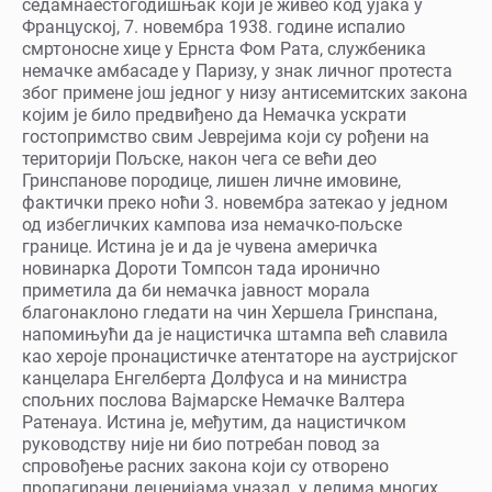
седамнаестогодишњак који је живео код ујака у
Француској, 7. новембра 1938. године испалио
смртоносне хице у Ернста Фом Рата, службеника
немачке амбасаде у Паризу, у знак личног протеста
због примене још једног у низу антисемитских закона
којим је било предвиђено да Немачка ускрати
гостопримство свим Јеврејима који су рођени на
територији Пољске, након чега се већи део
Гринспанове породице, лишен личне имовине,
фактички преко ноћи 3. новембра затекао у једном
од избегличких кампова иза немачко-пољске
границе. Истина је и да је чувена америчка
новинарка Дороти Томпсон тада иронично
приметила да би немачка јавност морала
благонаклоно гледати на чин Хершела Гринспана,
напомињући да је нацистичка штампа већ славила
као хероје пронацистичке атентаторе на аустријског
канцелара Енгелберта Долфуса и на министра
спољних послова Вајмарске Немачке Валтера
Ратенауа. Истина је, међутим, да нацистичком
руководству није ни био потребан повод за
спровођење расних закона који су отворено
пропагирани деценијама уназад, у делима многих