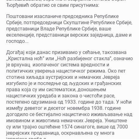
Ђорђевић обратио се свим присутнима:
Поштовани изасланиче председника Републике
Србије, потпредседници Скупштине Републике Србије,
представници Владе Републике Србије, ваше
екселенције, представници верских заједница, даме и
господо...
Догађај који данас призивамо у сећање, такозвана
,,Кристална ноћ” или ,,Ноћ разбијеног стакла”, означио
је врхунац изопаченог система вредности и
политичких уверења нацистичког режима. Око пет
стотина хиљада аустријских и немачких Јевреја
изгубило је и последње од људских и грађанских
права која су им систематски, доношењем
нацистичких уредаба и закона о чистоћи расе,
постепено одузимана од 1933. године до тада. У ноћи
између деветог и десетог новембра 1938. године
догодило се бестијално нацистичко иживљавање над
имовином и животима немачких Јевреја. Уништене
су или трајно оштећене 1574 синагоге, више од 7000
јеврејских продавница, оскрнављена су многа