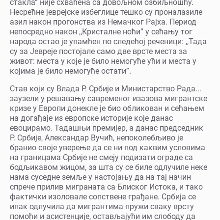
стакла” није схваћена са довољном озбиљношћу.
Несрећне јеврејске избеглице тешко су проналазиле
азил након прогонства из Немачког Рајха. Период
непосредно након ,,Кристалне ноћи” у сећању тог
народа остао је упамћен по следећој реченици: ,,Тада
су за Јевреје постојале само две врсте места за
живот: места у које је било немогуће ући и места у
којима је било немогуће остати”.
Став који су Влада Р. Србије и Министарство Рада...
заузели у решавању савременог изазова мигрантске
кризе у Европи донекле је био обликован и сећањем
на догађаје из европске историје које данас
евоцирамо. Тадашњи премијер, а данас председник
Р. Србије, Александар Вучић, непоколебљиво је
бранио своје уверење да се ни под каквим условима
на границама Србије не смеју подизати ограде са
бодљикавом жицом, за шта су се биле одлучиле неке
нама суседне земље у настојању да на тај начин
спрече прилив миграната са Блиског Истока, и тако
фактички изоловале сопствене грађане. Србија се
ипак одлучила да мигрантима пружи сваку врсту
помоћи и асистенције, остављајући им слободу да