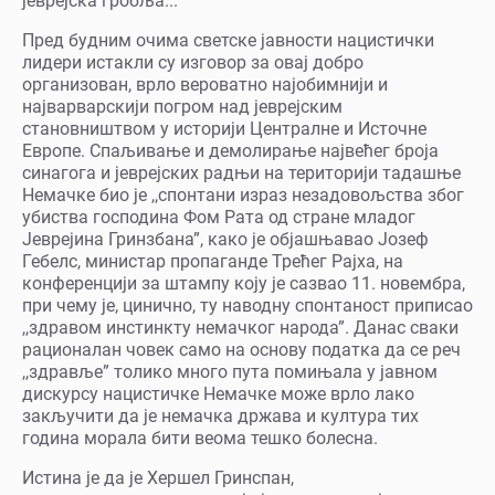
јеврејска гробља...
Пред будним очима светске јавности нацистички
лидери истакли су изговор за овај добро
организован, врло вероватно најобимнији и
најварварскији погром над јеврејским
становништвом у историји Централне и Источне
Европе. Спаљивање и демолирање највећег броја
синагога и јеврејских радњи на територији тадашње
Немачке био је ,,спонтани израз незадовољства због
убиства господина Фом Рата од стране младог
Јеврејина Гринзбана”, како је објашњавао Јозеф
Гебелс, министар пропаганде Трећег Рајха, на
конференцији за штампу коју је сазвао 11. новембра,
при чему је, цинично, ту наводну спонтаност приписао
,,здравом инстинкту немачког народа”. Данас сваки
рационалан човек само на основу податка да се реч
,,здравље” толико много пута помињала у јавном
дискурсу нацистичке Немачке може врло лако
закључити да је немачка држава и култура тих
година морала бити веома тешко болесна.
Истина је да је Хершел Гринспан,