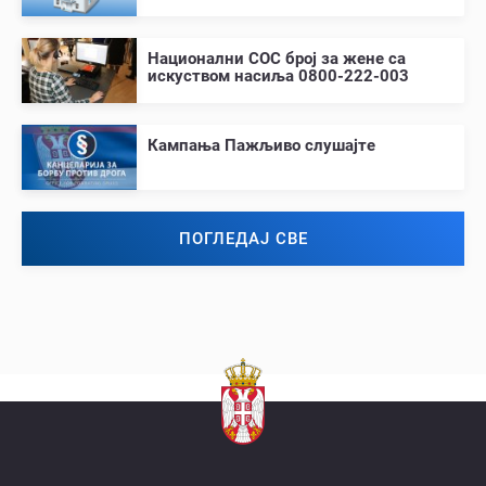
Национални СОС број за жене са
искуством насиља 0800-222-003
Кампања Пажљиво слушајте
ПОГЛЕДАЈ СВЕ