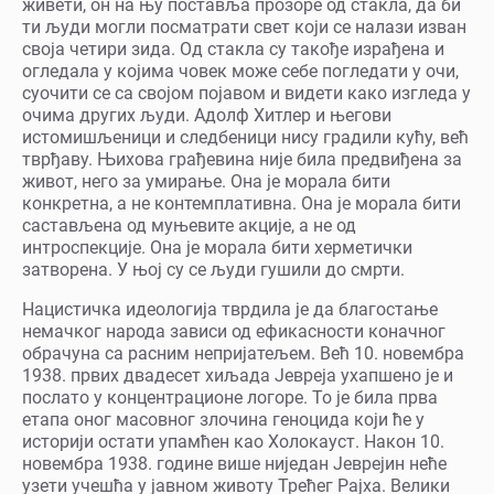
живети, он на њу поставља прозоре од стакла, да би
ти људи могли посматрати свет који се налази изван
своја четири зида. Од стакла су такође израђена и
огледала у којима човек може себе погледати у очи,
суочити се са својом појавом и видети како изгледа у
очима других људи. Адолф Хитлер и његови
истомишљеници и следбеници нису градили кућу, већ
тврђаву. Њихова грађевина није била предвиђена за
живот, него за умирање. Она је морала бити
конкретна, а не контемплативна. Она је морала бити
састављена од муњевите акције, а не од
интроспекције. Она је морала бити херметички
затворена. У њој су се људи гушили до смрти.
Нацистичка идеологија тврдила је да благостање
немачког народа зависи од ефикасности коначног
обрачуна са расним непријатељем. Већ 10. новембра
1938. првих двадесет хиљада Јевреја ухапшено је и
послато у концентрационе логоре. То је била прва
етапа оног масовног злочина геноцида који ће у
историји остати упамћен као Холокауст. Након 10.
новембра 1938. године више ниједан Јеврејин неће
узети учешћа у јавном животу Трећег Рајха. Велики