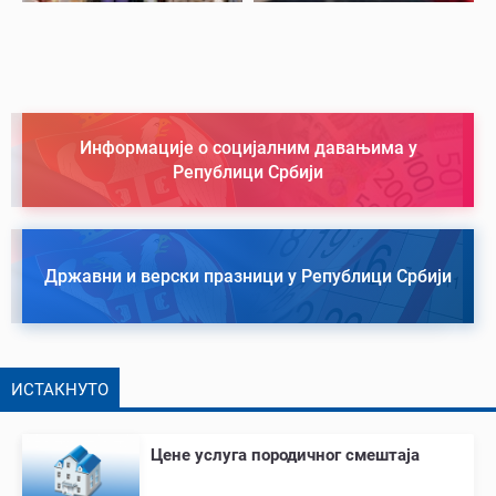
Информације о социјалним давањима у
Републици Србији
Државни и верски празници у Републици Србији
ИСТАКНУТО
Цене услуга породичног смештаја