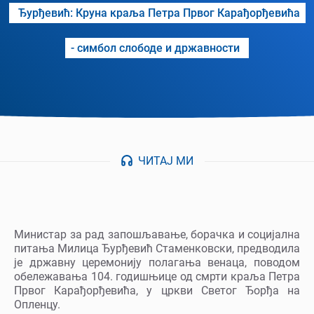
Ђурђевић: Круна краља Петра Првог Карађорђевића
- симбол слободе и државности
ЧИТАЈ МИ
Министар за рад запошљавање, борачка и социјална
питања Милица Ђурђевић Стаменковски, предводила
је државну церемонију полагања венаца, поводом
обележавања 104. годишњице од смрти краља Петра
Првог Карађорђевића, у цркви Светог Ђорђа на
Опленцу.