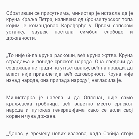
Обративши се присутнима, министар је истакла да је
круна Краља Петра, изливена од бронзе турског топа
којим је командовао Карађорђе у Првом српском
устанку, заувек постала симбол слободе и
државности.
„То није била круна раскоши, већ круна жртве. Круна
страдања и победе српског народа. Она сведочи да
се држава не гради на угњетавању, већ на правди, да
власт није привилегија, већ одговорност. Круна није
изнад народа, она припада народу“, нагласила је.
Министарка је навела и да Опленац није само
краљевска гробница, већ заветно место српског
народа и путоказ генерацијама како се воли свој
корен и чува држава.
„Данас, у времену нових изазова, када Србија стоји