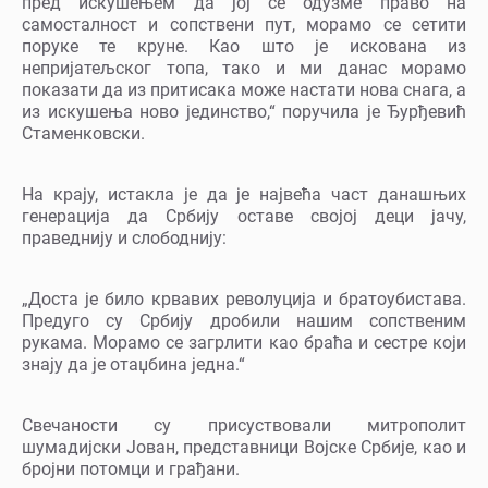
пред искушењем да јој се одузме право на
самосталност и сопствени пут, морамо се сетити
поруке те круне. Као што је искована из
непријатељског топа, тако и ми данас морамо
показати да из притисака може настати нова снага, а
из искушења ново јединство,“ поручила је Ђурђевић
Стаменковски.
На крају, истакла је да је највећа част данашњих
генерација да Србију оставе својој деци јачу,
праведнију и слободнију:
„Доста је било крвавих револуција и братоубистава.
Предуго су Србију дробили нашим сопственим
рукама. Морамо се загрлити као браћа и сестре који
знају да је отаџбина једна.“
Свечаности су присуствовали митрополит
шумадијски Јован, представници Војске Србије, као и
бројни потомци и грађани.