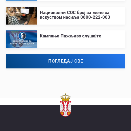
Национални СОС број за жене са
искуством насиља 0800-222-003
Кампања Пажљиво слушајте
ПОГЛЕДАЈ СВЕ