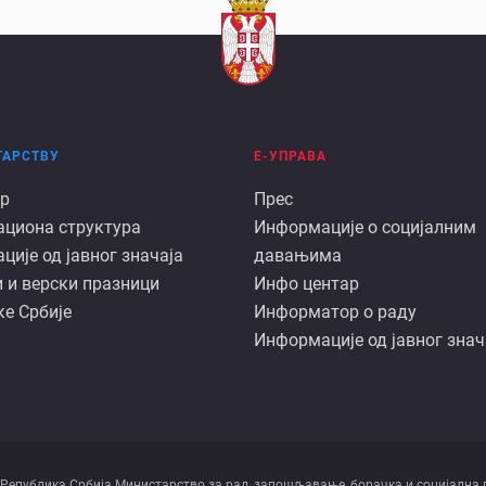
ТАРСТВУ
Е-УПРАВА
Е
р
Прес
ациона структура
Информације о социјалним
арству
управа
ије од јавног значаја
давањима
 и верски празници
Инфо центар
е Србије
Информатор о раду
Информације од јавног знач
 Републикa Србијa Министарство за рад, запошљавање, борачка и социјална 