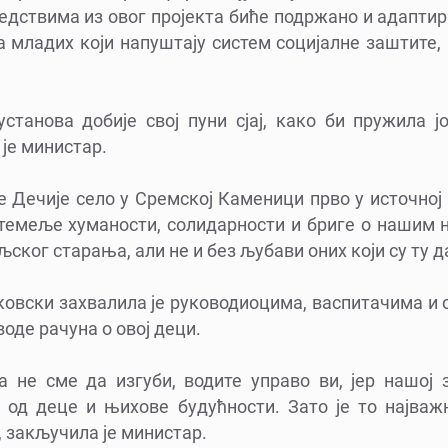
редствима из овог пројекта биће подржано и адапти
младих који напуштају систем социјалне заштите, а
станова добије свој пуни сјај, како би пружила 
 је министар.
је Дечије село у Сремској Каменици прво у источној 
 темеље хуманости, солидарности и бриге о нашим н
љског старања, али не и без љубави оних који су ту д
овски захвалила је руководиоцима, васпитачима и 
воде рачуна о овој деци.
ија не сме да изгуби, водите управо ви, јер нашој
е од деце и њихове будућности. Зато је то најваж
 закључила је министар.