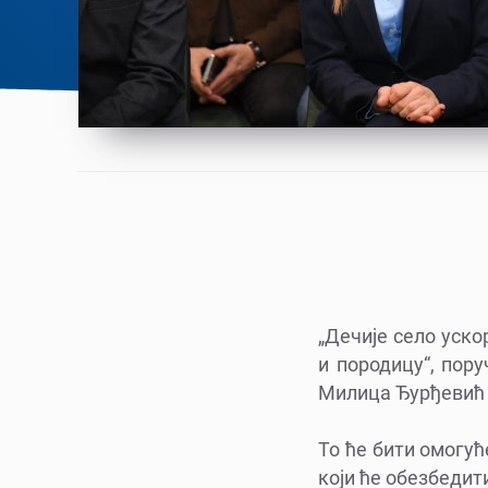
„Дечије село уско
и породицу“, пор
Милица Ђурђевић 
То ће бити омогу
који ће обезбедит