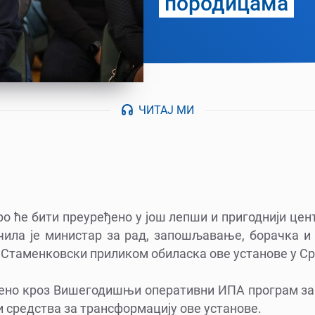
породицама
ЧИТАЈ МИ
ро ће бити преуређено у још лепши и пригоднији цен
учила је министар за рад, запошљавање, борачка и
Стаменковски приликом обиласка ове установе у Ср
ћено кроз Вишегодишњи оперативни ИПА програм за 
и средства за трансформацију ове установе.