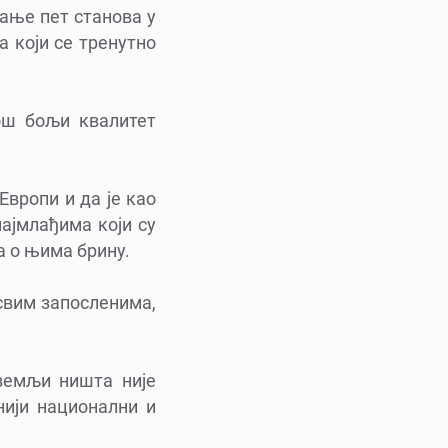
рање пет станова у
 који се тренутно
још бољи квалитет
Европи и да је као
ајмлађима који су
а о њима брину.
свим запосленима,
 земљи ништа није
нији национални и