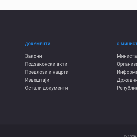
ДОКУМЕНТИ
О МИНИС
Документи
О
Закони
Министа
Подзаконски акти
Организ
минист
Предлози и нацрти
Информац
Извештаји
Државни
Остали документи
Републик
© 2026