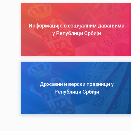
Информације о социјалним давањима
у Републици Србији
Државни и верски празници у
Републици Србији