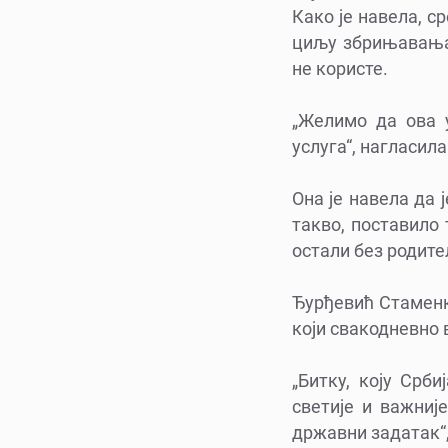
Како је навела, с
циљу збрињавања 
не користе.
„Желимо да ова у
услуга“, нагласила
Она је навела да 
такво, поставило
остали без родите
Ђурђевић Стаменк
који свакодневно 
„Битку, коју Срб
светије и важниј
државни задатак“,