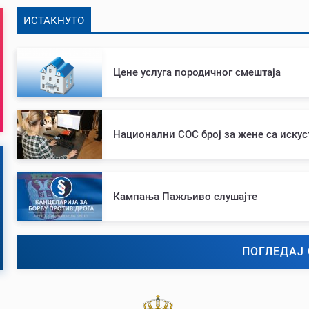
ИСТАКНУТО
Цене услуга породичног смештаја
Национални СОС број за жене са иску
Кампања Пажљиво слушајте
ПОГЛЕДАЈ 