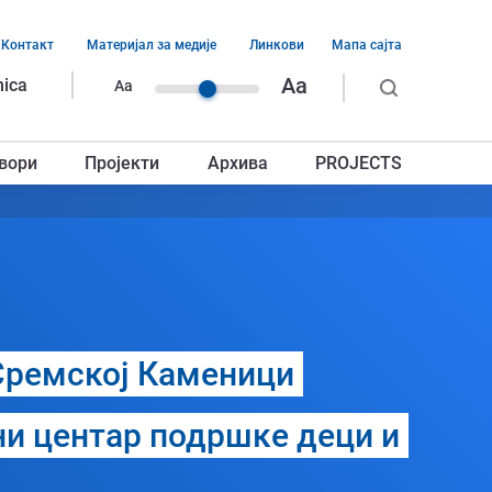
Контакт
Материјал за медије
Линкови
Мапа сајта
ација
Aa
nica
Aa
ег
вори
Пројекти
Архива
PROJECTS
авља
 Сремској Каменици
ни центар подршке деци и