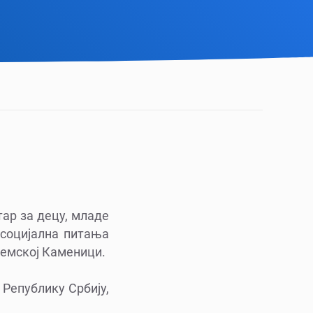
тар за децу, младе
 социјална питања
емској Каменици.
Републику Србију,