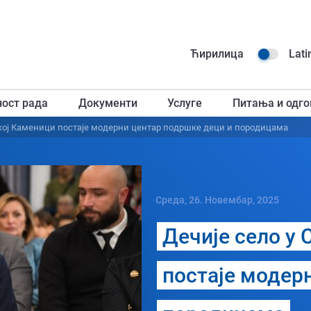
Навиг
Ћирилица
Lati
горњ
ност рада
Документи
Услуге
Питања и одго
загл
ској Каменици постаје модерни центар подршке деци и породицама
Среда, 26. Новембар, 2025
Дечије село у
постаје модер