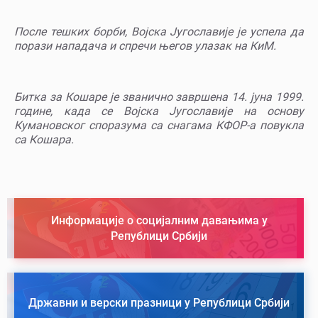
После тешких борби, Војска Југославије је успела да
порази нападача и спречи његов улазак на КиМ.
Битка за Кошаре је званично завршена 14. јуна 1999.
године, када се Војска Југославије на основу
Кумановског споразума са снагама КФОР-а повукла
са Кошара.
Информације о социјалним давањима у
Републици Србији
Државни и верски празници у Републици Србији