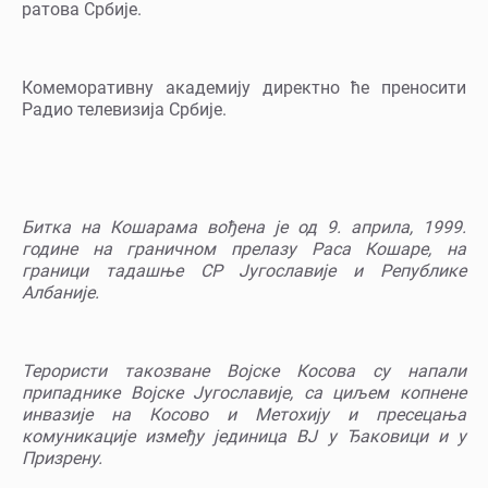
ратова Србије.
Комеморативну академију директно ће преносити
Радио телевизија Србије.
Битка на Кошарама вођена је од 9. априла, 1999.
године на граничном прелазу Раса Кошаре, на
граници тадашње СР Југославије и Републике
Албаније.
Терористи такозване Војске Косова су напали
припаднике Војске Југославије, са циљем копнене
инвазије на Косово и Метохију и пресецања
комуникације између јединица ВЈ у Ђаковици и у
Призрену.