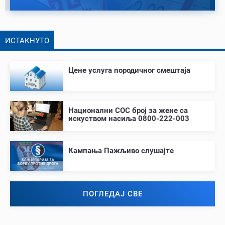
ИСТАКНУТО
Цене услуга породичног смештаја
Национални СОС број за жене са
искуством насиља 0800-222-003
Кампања Пажљиво слушајте
ПОГЛЕДАЈ СВЕ