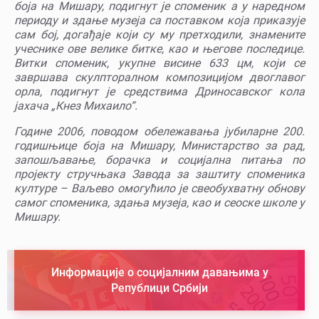
боја на Мишару, подигнут је споменик а у наредном
периоду и здање музеја са поставком која приказује
сам бој, догађаје који су му претходили, знамените
учеснике ове велике битке, као и његове последице.
Витки споменик, укупне висине 633 цм, који се
завршава скулпторалном композицијом двоглавог
орла, подигнут је средствима Дриносавског кола
јахача „Кнез Михаило“.
Године 2006, поводом обележавања јубиларне 200.
годишњице боја на Мишару, Министарство за рад,
запошљавање, борачка и социјална питања по
пројекту стручњака Завода за заштиту споменика
културе – Ваљево омогућило је свеобухватну обнову
самог споменика, здања музеја, као и сеоске школе у
Мишару.
Информације о социјалним давањима у
Републици Србији