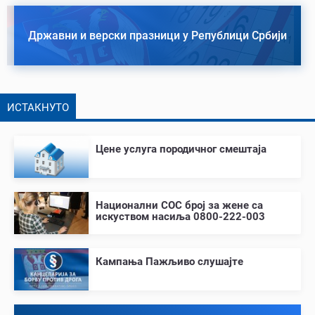
Државни и верски празници у Републици Србији
ИСТАКНУТО
Цене услуга породичног смештаја
Национални СОС број за жене са
искуством насиља 0800-222-003
Кампања Пажљиво слушајте