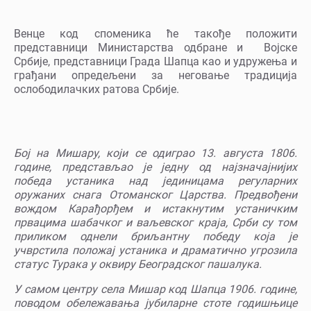
Венце код споменика ће такође положити
представници Министарства одбране и Војске
Србије, представници Града Шапца као и удружења и
грађани опредељени за неговање традиција
ослободилачких ратова Србије.
Бој на Мишару, који се одиграо 13. августа 1806.
године, представљао је једну од најзначајнијих
победа устаника над јединицама регуларних
оружаних снага Отоманског Царства. Предвођени
вождом Карађорђем и истакнутим устаничким
првацима шабачког и ваљевског краја, Срби су том
приликом однели бриљантну победу која је
учврстила положај устаника и драматично угрозила
статус Турака у оквиру Београдског пашалука.
У самом центру села Мишар код Шапца 1906. године,
поводом обележавања јубиларне стоте годишњице