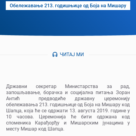
Oбележавање 213. годишњице од Боја на Мишару
ЧИТАЈ МИ
Државни секретар Министарства за рад,
запошљавање, борачка и социјална питања Зоран
Антић предводиће државну церемонију
обележавања 213. годишњице од Боја на Мишару код
Шапца, која ће се одржати 13. августа 2019. године у
10 часова. Церемонија ће бити одржана код
споменика Карађорђу и Мишарским јунацима у
месту Мишар код Шапца.