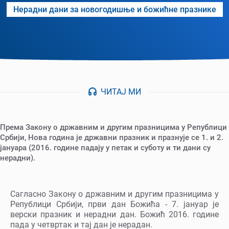
Нерадни дани за новогодишње и божићне празнике
ЧИТАЈ МИ
Према Закону о државним и другим празницима у Републици
Србији, Нова година је државни празник и празнује се 1. и 2.
јануара (2016. године падају у петак и суботу и ти дани су
нерадни).
Сагласно Закону о државним и другим празницима у
Републици Србији, први дан Божића - 7. јануар је
верски празник и нерадни дан. Божић 2016. године
пада у четвртак и тај дан је нерадан.