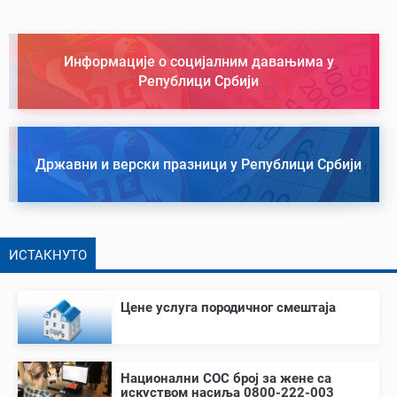
Информације о социјалним давањима у
Републици Србији
Државни и верски празници у Републици Србији
ИСТАКНУТО
Цене услуга породичног смештаја
Национални СОС број за жене са
искуством насиља 0800-222-003