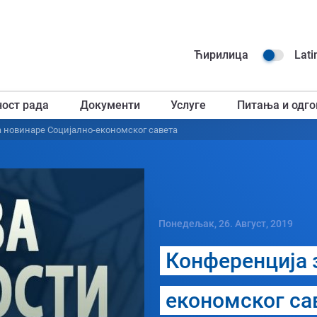
Навиг
Ћирилица
Lati
горњ
ност рада
Документи
Услуге
Питања и одго
загл
 новинаре Социјално-економског савета
Понедељак, 26. Август, 2019
Конференција 
економског са