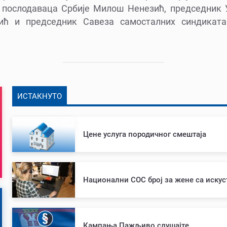
 послодаваца Србије Милош Ненезић, председник 
ић и председник Савеза самосталних синдикат
ИСТАКНУТО
Цене услуга породичног смештаја
Национални СОС број за жене са иску
Кампања Пажљиво слушајте