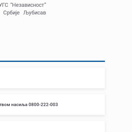
УГС “Независност”
а Србије Љубисав
ством насиља 0800-222-003