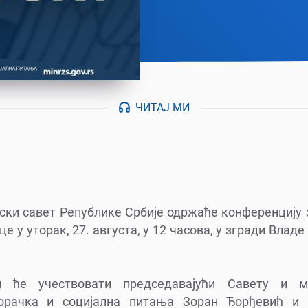
ЧИТАЈ МИ
ски савет Републике Србије одржаће конференцију 
це у уторак, 27. августа, у 12 часова, у згради Влад
и ће учествовати председавајући Савету и м
орачка и социјална питања Зоран Ђорђевић и 