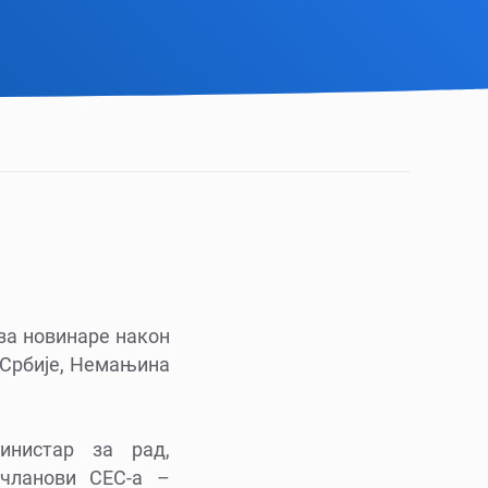
за новинаре након
е Србије, Немањина
инистар за рад,
чланови СЕС-а –