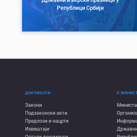
Републици Србији
ДОКУМЕНТИ
О МИНИС
Документи
О
Закони
Министа
Подзаконски акти
Организ
минист
Предлози и нацрти
Информац
Извештаји
Државни
Остали документи
Републик