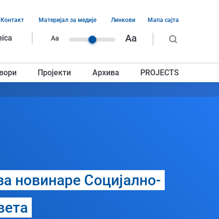
Контакт
Материјал за медије
Линкови
Мапа сајта
ација
Aa
nica
Aa
ег
вори
Пројекти
Архива
PROJECTS
авља
за новинаре Социјално-
вета