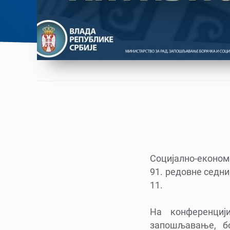
Социјално-економ
91. редовне седни
11.
На конференциј
запошљавање, б