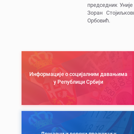
председник Уније
Зоран Стојиљков
Орбовић.
Информације о социјалним давањима
у Републици Србији
Државни и верски празници у