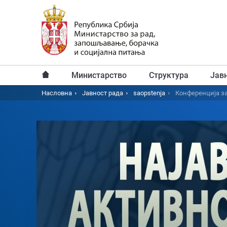
Пређи
на
главни
садржај
Министарство
Структура
Јав
Главни
Насловна
Јавност рада
saopstenja
Конференција за
Breadcrumb
мени