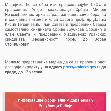
Медијима ће се обратити председавајући СЕС-а и
председник Уније послодаваца Србије Милош
Ненезић, министарка за рад, запошљавање, борачка
и социјална питања и члан Савета проф. др Дарија
Кисић Тепавчевић, члан Савета и председник Савеза
самосталних синдиката Србије Љубисав Орбовић и
члан Савета и председник Уједињених гранских
синдиката „Независност“ проф. др Зоран
Стојиљковић.
Молимо представнике медија да се за праћење овог
догађаја акредитују
на адресу
press@minrzs.gov.rs
до
среде, до 12 часова.
Информације о социјалним давањима у
Републици Србији