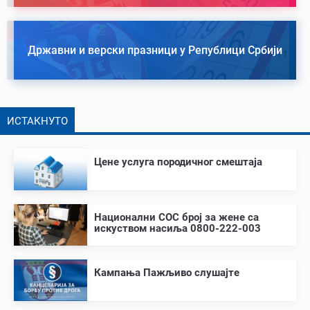
Државни и верски празници у Републици Србији
ИСТАКНУТО
Цене услуга породичног смештаја
Национални СОС број за жене са
искуством насиља 0800-222-003
Кампања Пажљиво слушајте