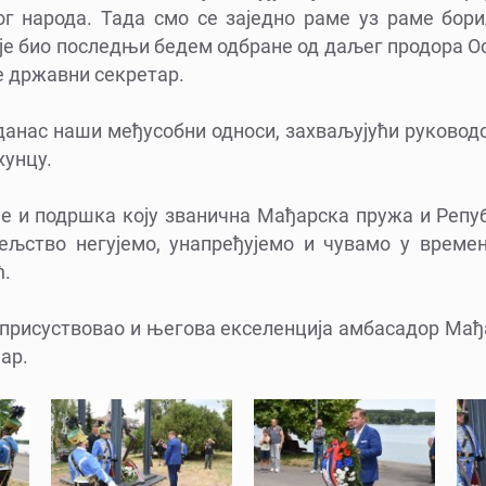
г народа. Тада смо се заједно раме уз раме бор
 је био последњи бедем одбране од даљег продора О
је државни секретар.
 данас наши међусобни односи, захваљујући руково
рхунцу.
је и подршка коју званична Мађарска пружа и Репу
тељство негујемо, унапређујемо и чувамо у времен
ћ.
 присуствовао и његова екселенција амбасадор Мађ
ар.