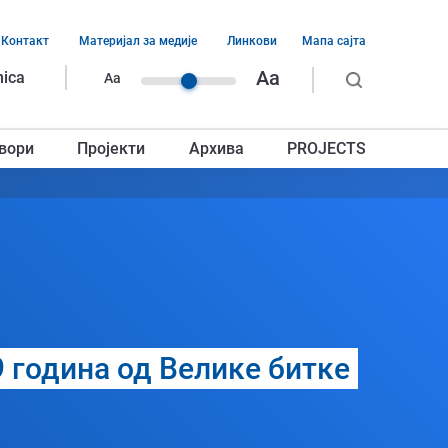
Контакт
Материјал за медије
Линкови
Мапа сајта
ација
Aa
nica
Aa
ег
вори
Пројекти
Архива
PROJECTS
авља
 година од Велике битке