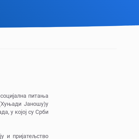
 социјална питања
(Хуњади Јаношу)у
а, у којој су Срби
ју и пријатељство