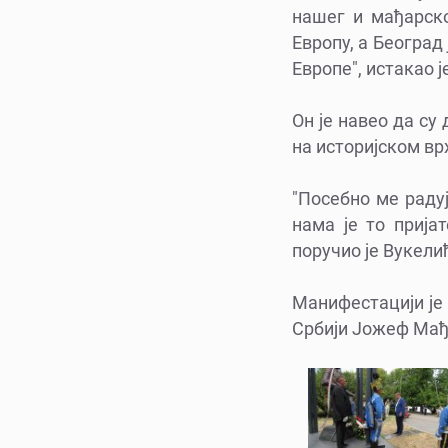
нашег и мађарско
Европу, а Београд
Европе", истакао 
Он је навео да су
на историјском в
"Посебно ме раду
нама је то прија
поручио је Вукели
Манифестацији је
Србији Јожеф Мађ