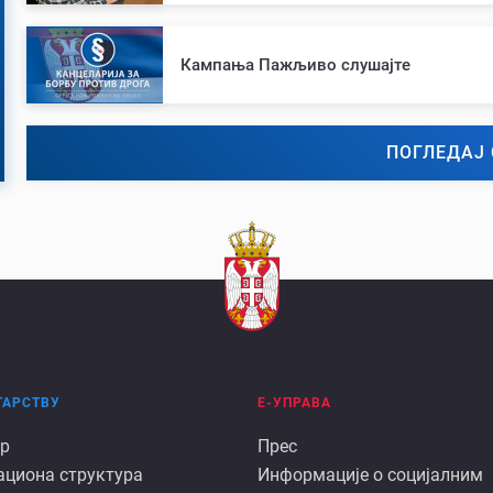
Кампања Пажљиво слушајте
ПОГЛЕДАЈ 
ТАРСТВУ
Е-УПРАВА
Е
р
Прес
ациона структура
Информације о социјалним