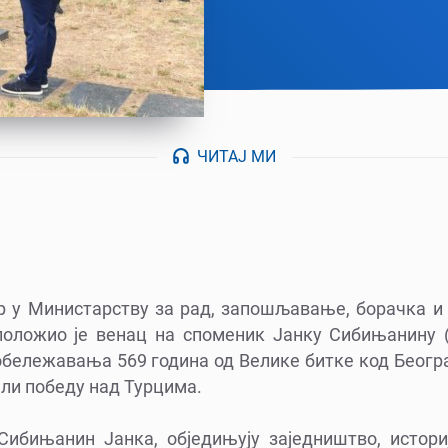
ЧИТАЈ МИ
 у Министарству за рад, запошљавање, борачка и
положио је венац на споменик Јанку Сибињанину 
бележавања 569 година од Велике битке код Београд
али победу над Турцима.
Сибињанин Јанка, обједињују заједништво, истори