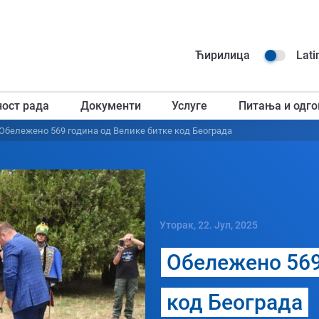
Навиг
Ћирилица
Lati
горњ
ност рада
Документи
Услуге
Питања и одго
загл
Обележено 569 година од Велике битке код Београда
Уторак, 22. Јул, 2025
Обележено 569
код Београда