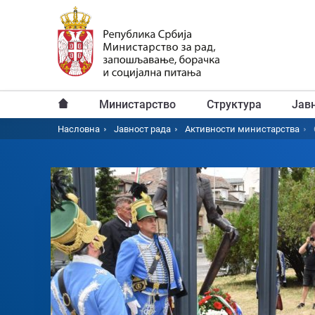
Пређи
на
главни
садржај
Министарство
Структура
Јав
Главни
Насловна
Јавност рада
Активности министарства
Breadcrumb
мени