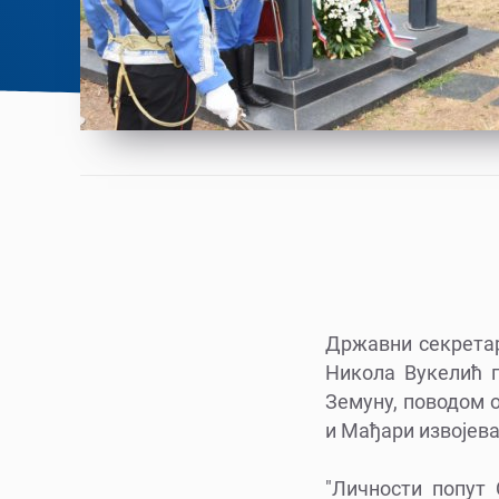
Државни секретар
Никола Вукелић 
Земуну, поводом о
и Мађари извојев
"Личности попут 