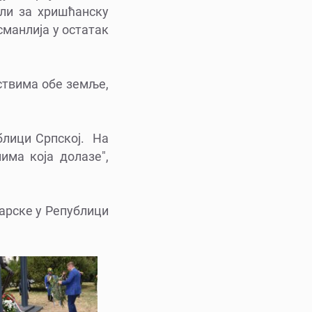
или за хришћанску
сманлија у остатак
дствима обе земље,
блици Српској. На
има која долазе",
арске у Републици