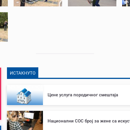
ИСТАКНУТО
Цене услуга породичног смештаја
Национални СОС број за жене са иску