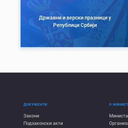
Државни и верски празници у
Републици Србији
ДОКУМЕНТИ
О МИНИС
Документи
О
Закони
Министа
Подзаконски акти
Организ