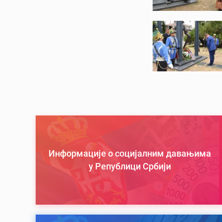
Информације о социјалним давањима
у Републици Србији