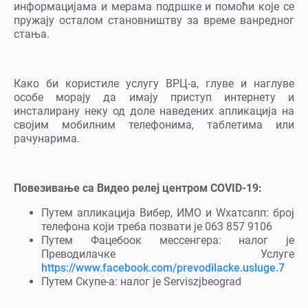
информацијама и мерама подршке и помоћи које се
пружају осталом становништву за време ванредног
стања.
Како би користиле услугу ВРЦ-а, глуве и наглуве
особе морају да имају приступ интернету и
инсталирану неку од доле наведених апликација на
својим мобилним телефонима, таблетима или
рачунарима.
Повезивање са Видео релеј центром COVID-19:
Путем апликација Вибер, ИМО и Wхатсапп: број
телефона који треба позвати је 063 857 9106
Путем Фацебоок мессенгера: налог је
Преводилачке Услуге
https://www.facebook.com/prevodilacke.usluge.7
Путем Скyпе-а: налог је Serviszjbeograd