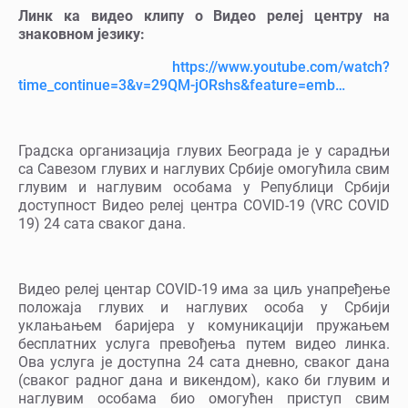
Линк ка видео клипу о Видео релеј центру на
знаковном језику:
https://www.youtube.com/watch?
time_continue=3&v=29QM-jORshs&feature=emb…
Градска организација глувих Београда је у сарадњи
са Савезом глувих и наглувих Србије омогућила свим
глувим и наглувим особама у Републици Србији
доступност Видео релеј центра COVID-19 (VRC COVID
19) 24 сата сваког дана.
Видео релеј центар COVID-19 има за циљ унапређење
положаја глувих и наглувих особа у Србији
уклањањем баријера у комуникацији пружањем
бесплатних услуга превођења путем видео линка.
Ова услуга је доступна 24 сата дневно, сваког дана
(сваког радног дана и викендом), како би глувим и
наглувим особама био омогућен приступ свим