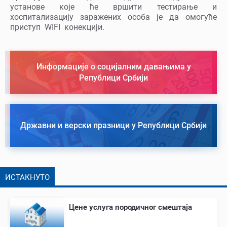
установе које ће вршити тестирање и
хоспитализацију заражених особа је да омогуће
приступ WIFI конекцији.
Информације о социјалним давањима у
Републици Србији
Државни и верски празници у Републици Србији
ИСТАКНУТО
Цене услуга породичног смештаја