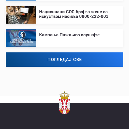
Национални СОС број за жене са
искуством насиља 0800-222-003
Кампања Пажљиво слушајте
ПОГЛЕДАЈ СВЕ