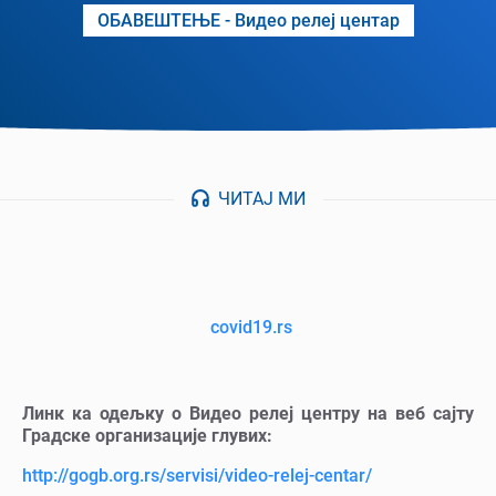
ОБАВЕШТЕЊЕ - Видео релеј центар
ЧИТАЈ МИ
covid19.rs
Линк ка одељку о Видео релеј центру на веб сајту
Градске организације глувих:
http://gogb.org.rs/servisi/video-relej-centar/