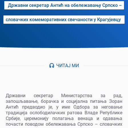
Државни секретар Антић на обележавању Српско –
словачких комеморативних свечаности у Крагујевцу
ЧИТАЈ МИ
Државни секретар Министарства за рад,
запошљавање, борачка и социјална питања Зоран
Антић предводио је, у име Одбора за неговање
традиција ослободилачких ратова Владе Републике
Србије, церемонију полагања венаца и одавања
почасти поводом обележавања Српско – словачких