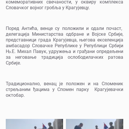
комеморативних свечаности, у оквиру комплекса
Словачког војног гробља у Крагујевцу.
Поред Антића, венце су положили и одали почаст,
делегација Министарства одбране и Војске Србије,
представници града Крагујевца, његова екселенција
амбасадор Словачке Републике у Републици Србији
Њ.Е. Михал Павук, удружења и грађани опредељени
за неговање традиција ослободилачких ратова
Србије.
Традиционално, венац је положен и на Споменик
стрељаним ђацима у Спомен парку Крагујевачки
октобар.