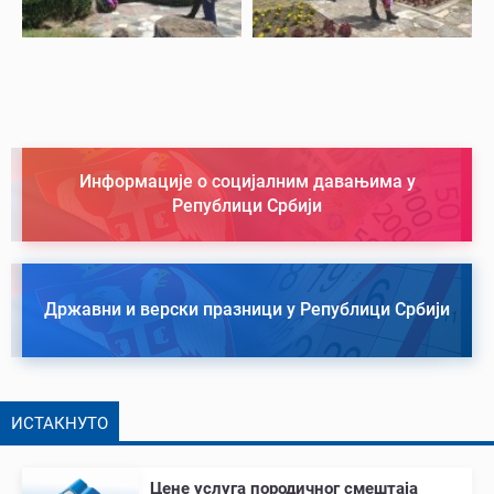
Информације о социјалним давањима у
Републици Србији
Државни и верски празници у Републици Србији
ИСТАКНУТО
Цене услуга породичног смештаја