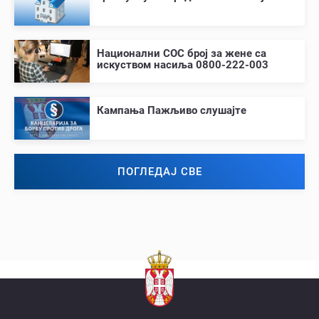
Национални СОС број за жене са
искуством насиља 0800-222-003
Кампања Пажљиво слушајте
ПОГЛЕДАЈ СВЕ