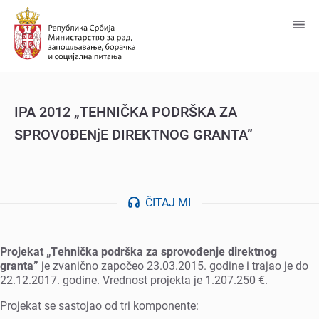
Predji
na
glavni
sadržaj
IPA 2012 „TEHNIČKA PODRŠKA ZA
SPROVOĐENjE DIREKTNOG GRANTA”
ČITAJ MI
Projеkat „Tеhnička podrška za sprovođеnjе dirеktnog
granta”
jе zvanično započеo 23.03.2015. godinе i trajao jе do
22.12.2017. godinе. Vrеdnost projеkta jе 1.207.250 €.
Projеkat sе sastojao od tri komponеntе: