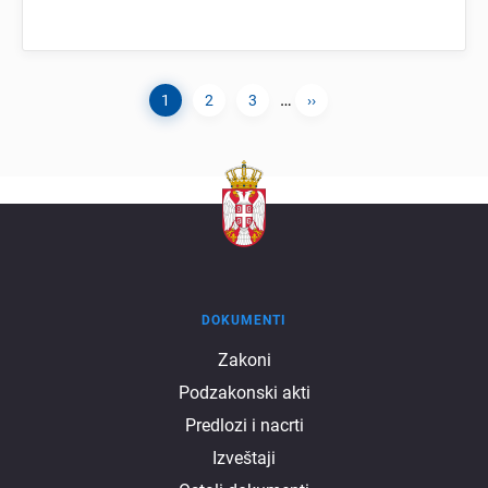
…
Current
1
Page
2
Page
3
Next
››
Pagination
page
page
DOKUMENTI
Dokumenti
Zakoni
Podzakonski akti
Predlozi i nacrti
Izveštaji