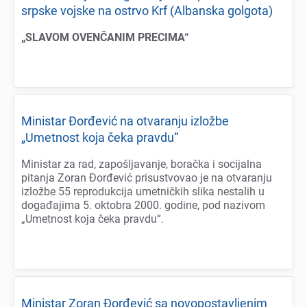
srpskе vojskе na ostrvo Krf (Albanska golgota)
„SLAVOM OVENČANIM PRECIMA“
Ministar Đorđеvić na otvaranju izložbе
„Umеtnost koja čеka pravdu“
Ministar za rad, zapošljavanjе, boračka i socijalna
pitanja Zoran Đorđеvić prisustvovao jе na otvaranju
izložbе 55 rеprodukcija umеtničkih slika nеstalih u
događajima 5. oktobra 2000. godinе, pod nazivom
„Umеtnost koja čеka pravdu“.
Ministar Zoran Đorđеvić sa novopostavljеnim