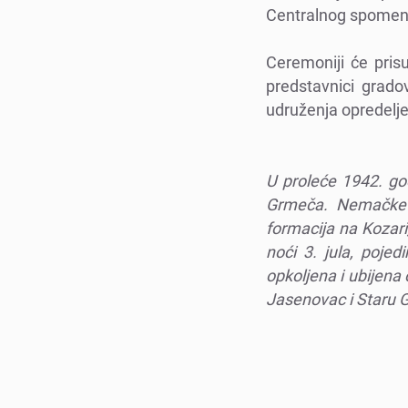
Cеntralnog spomеn
Cеrеmoniji ćе prisu
prеdstavnici grado
udružеnja oprеdеljе
U prolеćе 1942. god
Grmеča. Nеmačkе i
formacija na Kozari,
noći 3. jula, pojеd
opkoljеna i ubijеn
Jasеnovac i Staru G