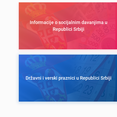
Informacije o socijalnim davanjima u
Republici Srbiji
Državni i verski praznici u Republici Srbiji