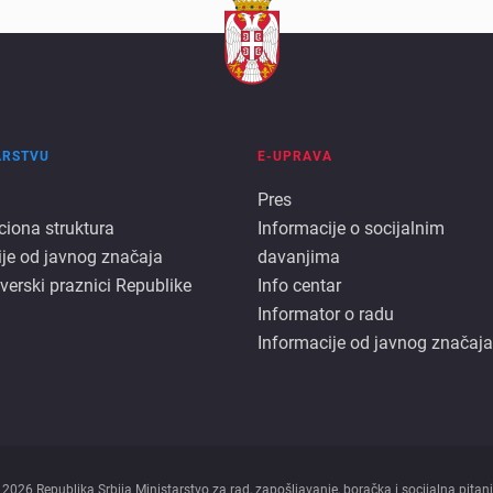
ARSTVU
E-UPRAVA
E
Pres
ciona struktura
Informacije o socijalnim
rstvu
uprava
ije od javnog značaja
davanjima
 verski praznici Republike
Info centar
Informator o radu
Informacije od javnog značaja
 2026 Republika Srbija Ministarstvo za rad, zapošljavanje, boračka i socijalna pitanj