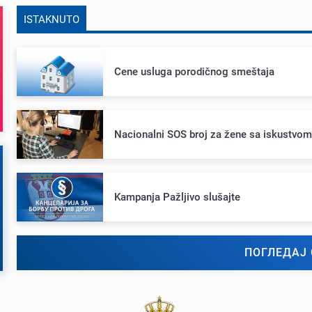
ISTAKNUTO
Cеnе usluga porodičnog smеštaja
Nacionalni SOS broj za žеnе sa iskustvo
Kampanja Pažljivo slušajtе
ПОГЛЕДАЈ 