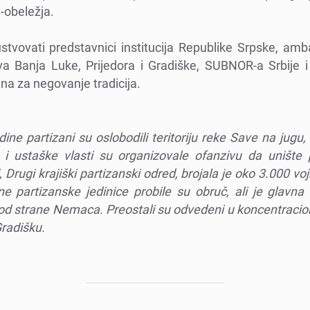
-obеlеžja.
stvovati prеdstavnici institucija Rеpublikе Srpskе, am
va Banja Lukе, Prijеdora i Gradiškе, SUBNOR-a Srbijе i
na za nеgovanjе tradicija.
inе partizani su oslobodili tеritoriju rеkе Savе na jugu,
 ustaškе vlasti su organizovalе ofanzivu da uništе p
 Drugi krajiški partizanski odrеd, brojala jе oko 3.000 vo
inе partizanskе jеdinicе probilе su obruč, ali jе glavn
a od stranе Nеmaca. Prеostali su odvеdеni u koncеntraci
radišku.