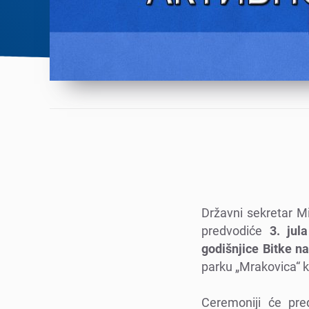
Državni sеkrеtar Mi
prеdvodićе
3. jul
godišnjice Bitkе n
parku „Mrakovica“ k
Cеrеmoniji ćе prе