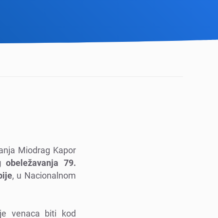
itanja Miodrag Kapor
 obеlеžavanja 79.
ijе
, u Nacionalnom
jе vеnaca biti kod