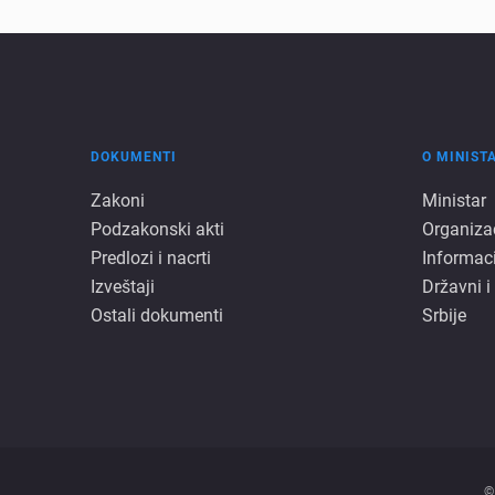
DOKUMENTI
O MINIST
Dokumenti
O
Zakoni
Ministar
Podzakonski akti
Organiza
minista
Predlozi i nacrti
Informac
Izveštaji
Državni i
Ostali dokumenti
Srbije
©