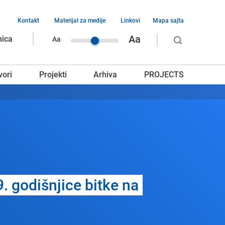
Kontakt
Materijal za medije
Linkovi
Mapa sajta
vigacija
Aa
nica
Aa
rnjeg
vori
Projekti
Arhiva
PROJECTS
glavlja
. godišnjicе bitkе na