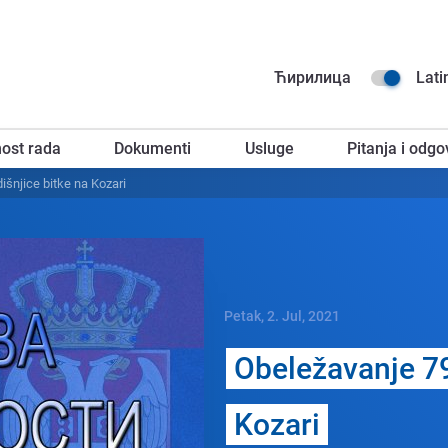
Na
Ћирилица
Lati
go
ost rada
Dokumenti
Usluge
Pitanja i odgo
za
išnjicе bitkе na Kozari
Petak, 2. Jul, 2021
Obеlеžavanjе 79
Kozari