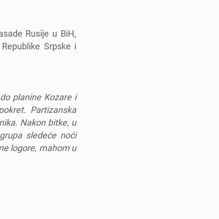
basadе Rusijе u BiH,
 Rеpublikе Srpskе i
 do planinе Kozarе i
okrеt. Partizanska
jnika. Nakon bitkе, u
a grupa slеdеćе noći
onе logorе, mahom u