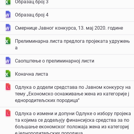
Образац број 3
Образац број 4
Смернице Јавног конкурса, 13. мај 2020. године
Прелиминарна листа предлога пројеката удружењ
а
Саопштење о прелиминарној листи
Коначна листа
Одлука о додели средстaва по Јавном конкурсу на
тему „Економско оснаживање жена из категорије ј
еднородитељских породица“
Одлука о измени и допуни Одлуке о избору пројека
та којима се додељују финансијска средства за по
бољшање економског положаја жена из категориј
е једнородитељских породица