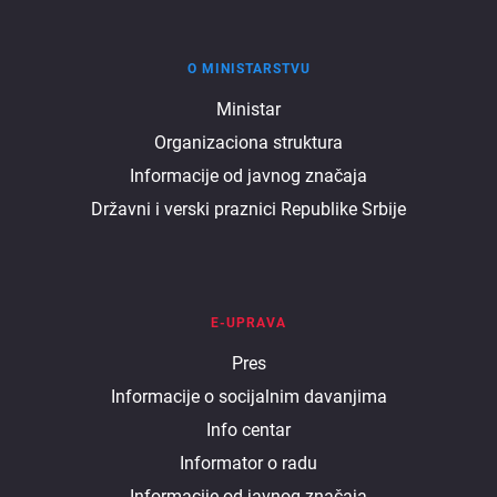
O MINISTARSTVU
O
Ministar
Organizaciona struktura
ministarstvu
Informacije od javnog značaja
Državni i verski praznici Republike Srbije
E-UPRAVA
E
Pres
Informacije o socijalnim davanjima
uprava
Info centar
Informator o radu
Informacije od javnog značaja