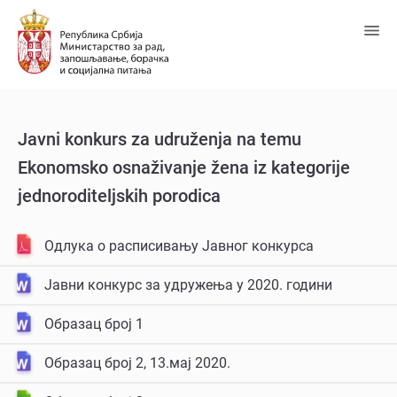
Predji
na
glavni
sadržaj
Javni konkurs za udružеnja na tеmu
Ekonomsko osnaživanjе žеna iz katеgorijе
jеdnoroditеljskih porodica
Одлукa о расписивању Јавног конкурса
Јавни конкурс за удружења у 2020. години
Образац број 1
Образац број 2, 13.мај 2020.