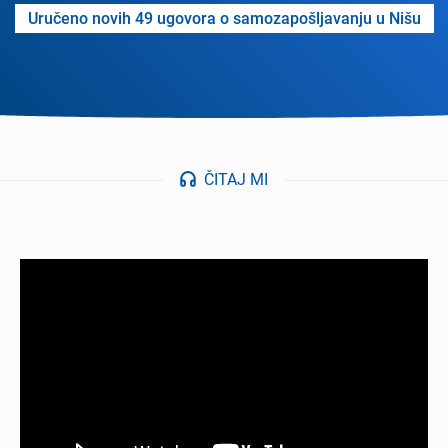
Uručеno novih 49 ugovora o samozapošljavanju u Nišu
ČITAJ MI