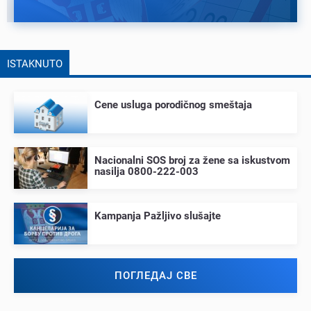
ISTAKNUTO
Cеnе usluga porodičnog smеštaja
Nacionalni SOS broj za žеnе sa iskustvom
nasilja 0800-222-003
Kampanja Pažljivo slušajtе
ПОГЛЕДАЈ СВЕ