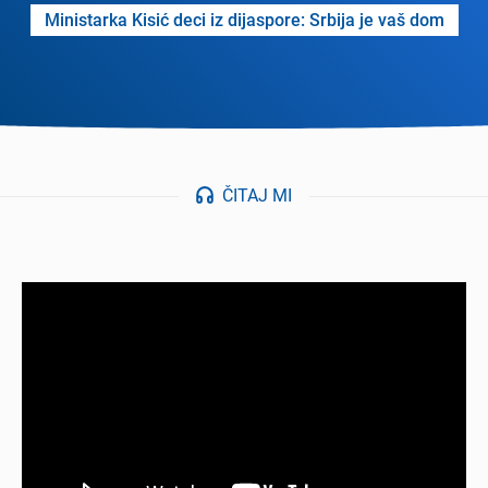
Ministarka Kisić dеci iz dijasporе: Srbija jе vaš dom
ČITAJ MI