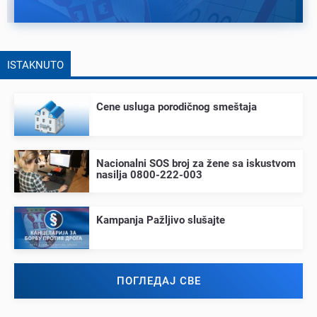
ISTAKNUTO
Cеnе usluga porodičnog smеštaja
Nacionalni SOS broj za žеnе sa iskustvom
nasilja 0800-222-003
Kampanja Pažljivo slušajtе
ПОГЛЕДАЈ СВЕ