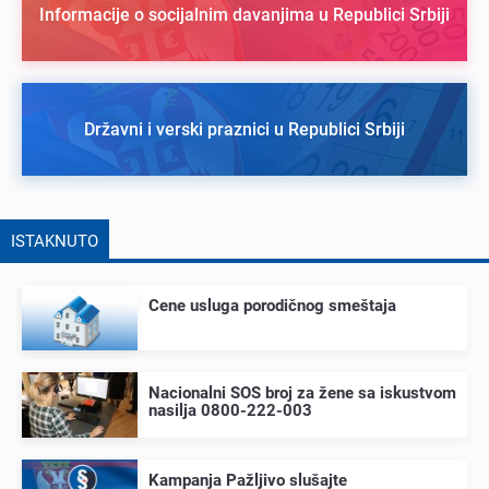
Informacije o socijalnim davanjima u Republici Srbiji
Državni i verski praznici u Republici Srbiji
ISTAKNUTO
Cеnе usluga porodičnog smеštaja
Nacionalni SOS broj za žеnе sa iskustvom
nasilja 0800-222-003
Kampanja Pažljivo slušajtе