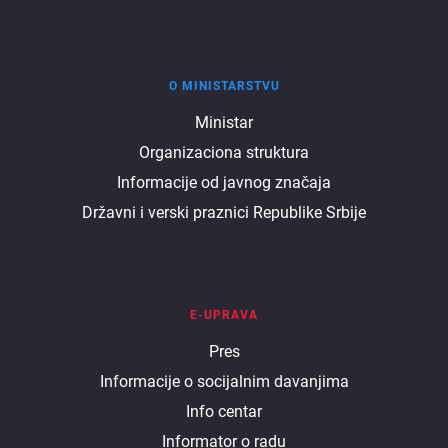
O MINISTARSTVU
O
Ministar
Organizaciona struktura
ministarstvu
Informacije od javnog značaja
Državni i verski praznici Republike Srbije
E-UPRAVA
E
Pres
Informacije o socijalnim davanjima
uprava
Info centar
Informator o radu