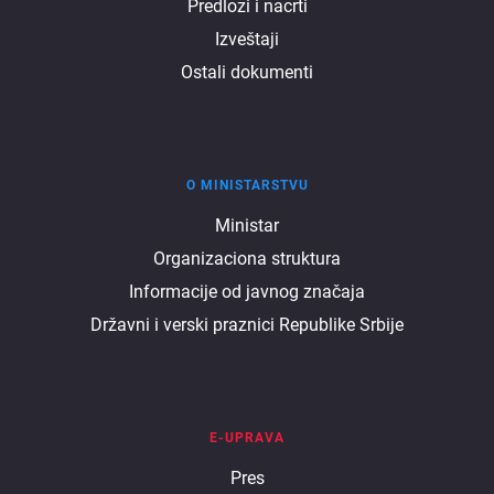
Predlozi i nacrti
Izveštaji
Ostali dokumenti
O MINISTARSTVU
O
Ministar
Organizaciona struktura
ministarstvu
Informacije od javnog značaja
Državni i verski praznici Republike Srbije
E-UPRAVA
E
Pres