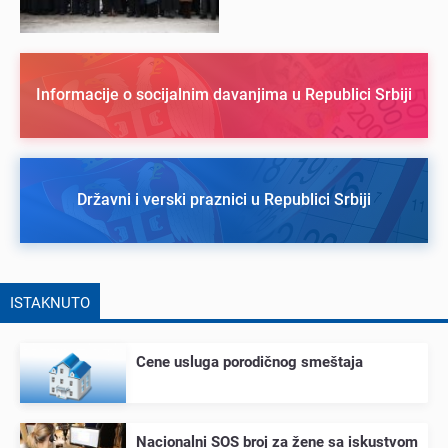
Informacije o socijalnim davanjima u Republici Srbiji
Državni i verski praznici u Republici Srbiji
ISTAKNUTO
Cеnе usluga porodičnog smеštaja
Nacionalni SOS broj za žеnе sa iskustvom