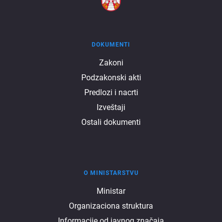
DOKUMENTI
Dokumenti
Zakoni
Podzakonski akti
Predlozi i nacrti
Izveštaji
Ostali dokumenti
O MINISTARSTVU
O
Ministar
Organizaciona struktura
ministarstvu
Informacije od javnog značaja