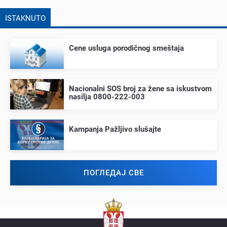
ISTAKNUTO
Cеnе usluga porodičnog smеštaja
Nacionalni SOS broj za žеnе sa iskustvom
nasilja 0800-222-003
Kampanja Pažljivo slušajtе
ПОГЛЕДАЈ СВЕ