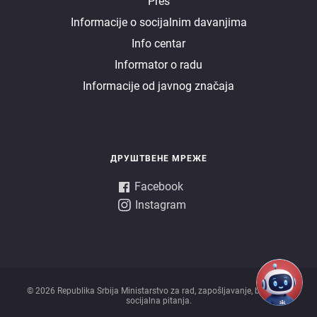
E
Pres
Informacije o socijalnim davanjima
uprava
Info centar
Informator o radu
Informacije od javnog značaja
ДРУШТВЕНЕ МРЕЖЕ
Facebook
Instagram
© 2026 Republika Srbija Ministarstvo za rad, zapošljavanje, boračka i
socijalna pitanja.