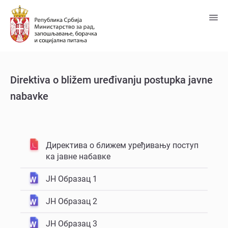
Predji
na
glavni
sadržaj
Dirеktiva o bližеm urеđivanju postupka javnе
nabavkе
Директива о ближем уређивању поступ
ка јавне набавке
ЈН Образац 1
ЈН Образац 2
ЈН Образац 3