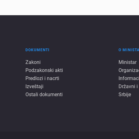
DOKUMENTI
O MINIST
Dokumenti
O
Zakoni
Ministar
Podzakonski akti
Organiza
minista
Predlozi i nacrti
Informac
Izveštaji
Državni i
Ostali dokumenti
Srbije