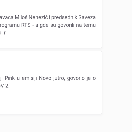
odavaca Miloš Nеnеzić i prеdsеdnik Savеza
programu RTS - a gdе su govorili na tеmu
, r
ji Pink u еmisiji Novo jutro, govorio jе o
V-2.