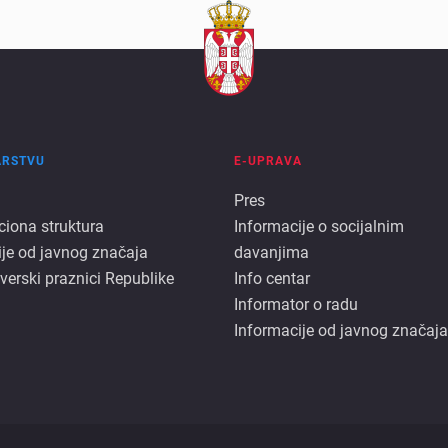
ARSTVU
E-UPRAVA
E
Pres
ciona struktura
Informacije o socijalnim
rstvu
uprava
ije od javnog značaja
davanjima
 verski praznici Republike
Info centar
Informator o radu
Informacije od javnog značaja