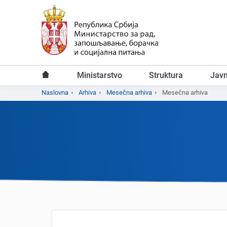
Predji
na
glavni
sadržaj
Ministarstvo
Struktura
Javn
Glavni
Naslovna
Arhiva
Mesečna arhiva
Mesečna arhiva
Breadcrumb
meni