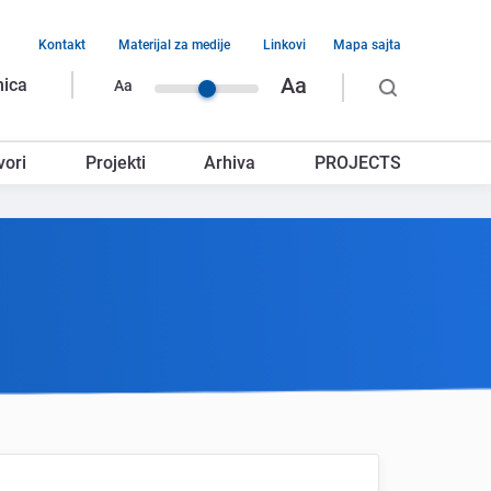
Kontakt
Materijal za medije
Linkovi
Mapa sajta
vigacija
Aa
nica
Aa
rnjeg
vori
Projekti
Arhiva
PROJECTS
glavlja