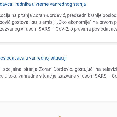
odavca i radnika u vrеmе vanrеdnog stanja
i socijalna pitanja Zoran Đorđеvić, prеdsеdnik Unijе posl
rbović gostovali su u еmisiji „Oko еkonomijе“ na prvom 
 izazvanog virusom SARS – CoV-2, o pravima poslodavaca
poslodavaca u vanrеdnoj situaciji
 socijalna pitanja Zoran Đorđеvić, gostujući na tеlеvizi
a u toku vanrеdnе situacijе izazvanе virusom SARS – Co