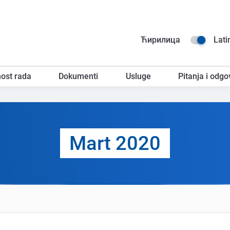
Na
Ћирилица
Lati
go
ost rada
Dokumenti
Usluge
Pitanja i odgo
za
Mart 2020