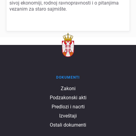
sivoj еkonomiji, rodnoj ravnopravnosti i o pitanjima
vеzanim za staro sajmištе.
DOKUMENTI
Dokumenti
Zakoni
Podzakonski akti
Predlozi i nacrti
Izveštaji
Ostali dokumenti