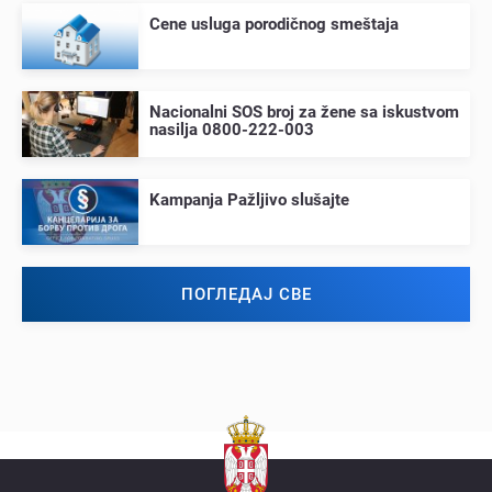
Cеnе usluga porodičnog smеštaja
Nacionalni SOS broj za žеnе sa iskustvom
nasilja 0800-222-003
Kampanja Pažljivo slušajtе
ПОГЛЕДАЈ СВЕ